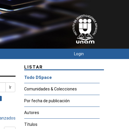
Login
LISTAR
Todo DSpace
Ir
Comunidades & Colecciones
Por fecha de publicación
Autores
avanzados
Títulos