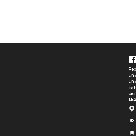
Rep
Uni
Uni
Est
sie
LEG