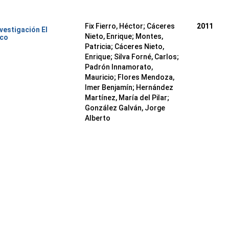
Fix Fierro, Héctor
;
Cáceres
2011
nvestigación El
Nieto, Enrique
;
Montes,
ico
Patricia
;
Cáceres Nieto,
Enrique
;
Silva Forné, Carlos
;
Padrón Innamorato,
Mauricio
;
Flores Mendoza,
Imer Benjamín
;
Hernández
Martínez, María del Pilar
;
González Galván, Jorge
Alberto