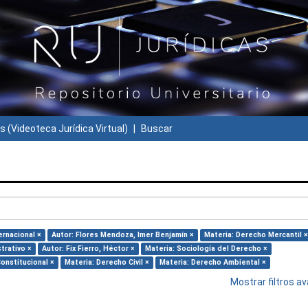
s (Videoteca Jurídica Virtual)
Buscar
ernacional ×
Autor: Flores Mendoza, Imer Benjamín ×
Materia: Derecho Mercantil ×
trativo ×
Autor: Fix Fierro, Héctor ×
Materia: Sociología del Derecho ×
onstitucional ×
Materia: Derecho Civil ×
Materia: Derecho Ambiental ×
Mostrar filtros 