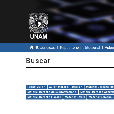
RU Jurídicas
Repositorio Institucional
Video
Buscar
Fecha: 2011 ×
Autor: Montes, Patricia ×
Materia: Derecho Int
Materia: Derecho de la Información ×
Materia: Derecho Adminis
Materia: Derecho Fiscal ×
Materia: Otro ×
Materia: Derecho C