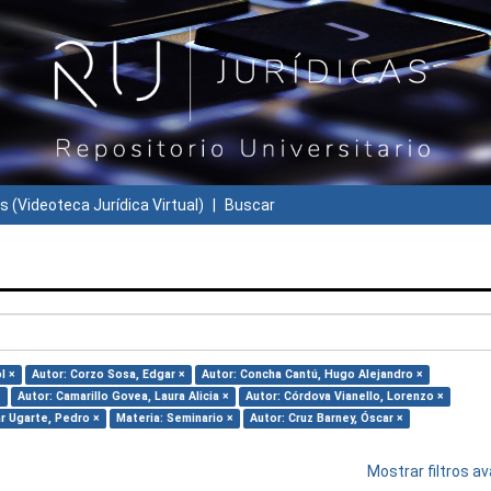
s (Videoteca Jurídica Virtual)
Buscar
l ×
Autor: Corzo Sosa, Edgar ×
Autor: Concha Cantú, Hugo Alejandro ×
×
Autor: Camarillo Govea, Laura Alicia ×
Autor: Córdova Vianello, Lorenzo ×
ar Ugarte, Pedro ×
Materia: Seminario ×
Autor: Cruz Barney, Óscar ×
Mostrar filtros 