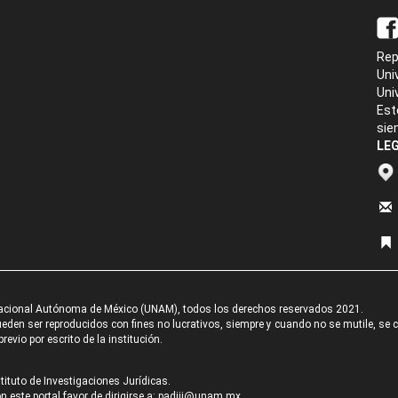
Rep
Uni
Uni
Est
sie
LEG
acional Autónoma de México (UNAM), todos los derechos reservados 2021.
den ser reproducidos con fines no lucrativos, siempre y cuando no se mutile, se cit
revio por escrito de la institución.
tituto de Investigaciones Jurídicas.
 este portal favor de dirigirse a:
padiij@unam.mx