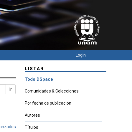
Login
LISTAR
Todo DSpace
Ir
Comunidades & Colecciones
Por fecha de publicación
Autores
avanzados
Títulos