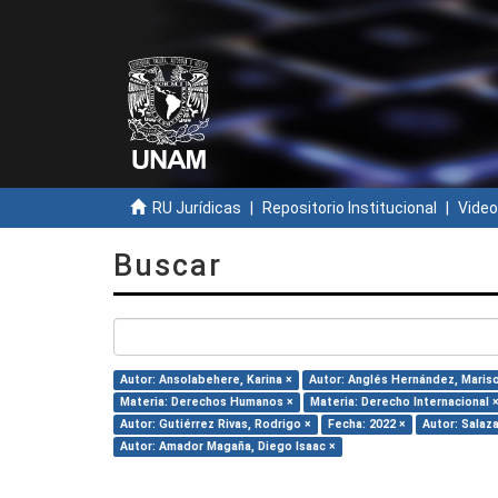
RU Jurídicas
Repositorio Institucional
Video
Buscar
Autor: Ansolabehere, Karina ×
Autor: Anglés Hernández, Mariso
Materia: Derechos Humanos ×
Materia: Derecho Internacional 
Autor: Gutiérrez Rivas, Rodrigo ×
Fecha: 2022 ×
Autor: Salaz
Autor: Amador Magaña, Diego Isaac ×