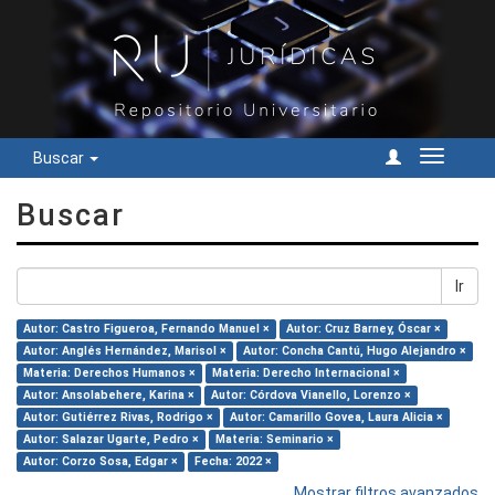
Buscar
Cambiar
navegac
Buscar
Ir
Autor: Castro Figueroa, Fernando Manuel ×
Autor: Cruz Barney, Óscar ×
Autor: Anglés Hernández, Marisol ×
Autor: Concha Cantú, Hugo Alejandro ×
Materia: Derechos Humanos ×
Materia: Derecho Internacional ×
Autor: Ansolabehere, Karina ×
Autor: Córdova Vianello, Lorenzo ×
Autor: Gutiérrez Rivas, Rodrigo ×
Autor: Camarillo Govea, Laura Alicia ×
Autor: Salazar Ugarte, Pedro ×
Materia: Seminario ×
Autor: Corzo Sosa, Edgar ×
Fecha: 2022 ×
Mostrar filtros avanzados