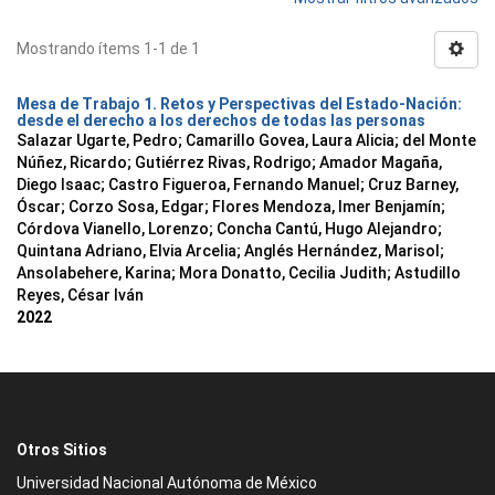
Mostrando ítems 1-1 de 1
Mesa de Trabajo 1. Retos y Perspectivas del Estado-Nación:
desde el derecho a los derechos de todas las personas
Salazar Ugarte, Pedro
;
Camarillo Govea, Laura Alicia
;
del Monte
Núñez, Ricardo
;
Gutiérrez Rivas, Rodrigo
;
Amador Magaña,
Diego Isaac
;
Castro Figueroa, Fernando Manuel
;
Cruz Barney,
Óscar
;
Corzo Sosa, Edgar
;
Flores Mendoza, Imer Benjamín
;
Córdova Vianello, Lorenzo
;
Concha Cantú, Hugo Alejandro
;
Quintana Adriano, Elvia Arcelia
;
Anglés Hernández, Marisol
;
Ansolabehere, Karina
;
Mora Donatto, Cecilia Judith
;
Astudillo
Reyes, César Iván
2022
Otros Sitios
Universidad Nacional Autónoma de México