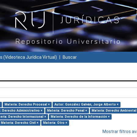
s (Videoteca Jurídica Virtual)
Buscar
Materia: Derecho Procesal ×
Autor: González Galván, Jorge Alberto ×
: Derecho Administrativo ×
Materia: Derecho Penal ×
Materia: Derecho Ambiental
eria: Derecho Internacional ×
Materia: Derecho de la Información ×
Materia: Derecho Civil ×
Materia: Otro ×
Mostrar filtros 