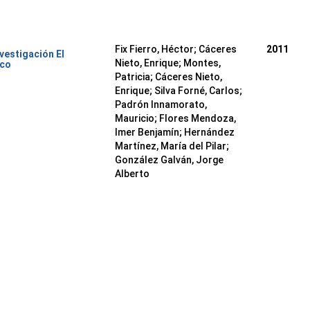
Fix Fierro, Héctor
;
Cáceres
2011
nvestigación El
Nieto, Enrique
;
Montes,
ico
Patricia
;
Cáceres Nieto,
Enrique
;
Silva Forné, Carlos
;
Padrón Innamorato,
Mauricio
;
Flores Mendoza,
Imer Benjamín
;
Hernández
Martínez, María del Pilar
;
González Galván, Jorge
Alberto