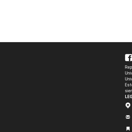
Rep
Uni
Uni
Est
sie
LEG