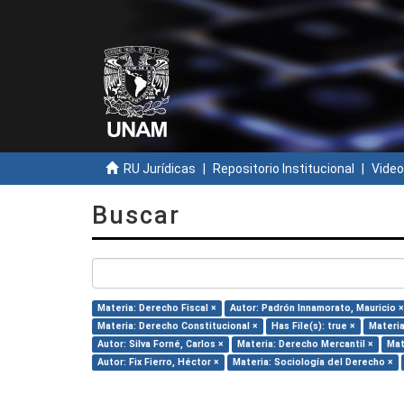
RU Jurídicas
Repositorio Institucional
Video
Buscar
Materia: Derecho Fiscal ×
Autor: Padrón Innamorato, Mauricio ×
Materia: Derecho Constitucional ×
Has File(s): true ×
Materia
Autor: Silva Forné, Carlos ×
Materia: Derecho Mercantil ×
Mat
Autor: Fix Fierro, Héctor ×
Materia: Sociología del Derecho ×