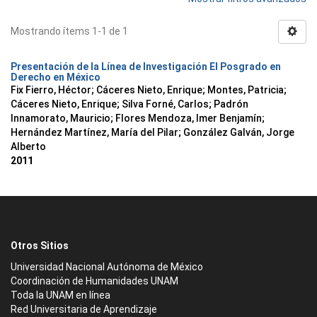
Mostrando ítems 1-1 de 1
Presentación de la Línea de Investigación El Posgrado en
Derecho en México
Fix Fierro, Héctor
;
Cáceres Nieto, Enrique
;
Montes, Patricia
;
Cáceres Nieto, Enrique
;
Silva Forné, Carlos
;
Padrón
Innamorato, Mauricio
;
Flores Mendoza, Imer Benjamín
;
Hernández Martínez, María del Pilar
;
González Galván, Jorge
Alberto
2011
Otros Sitios
Universidad Nacional Autónoma de México
Coordinación de Humanidades UNAM
Toda la UNAM en línea
Red Universitaria de Aprendizaje