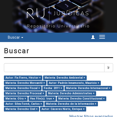
Buscar
Cambiar
navegac
Buscar
Ir
Autor: Fix Fierro, Héctor ×
Materia: Derecho Ambiental ×
Materia: Derecho Mercantil ×
Autor: Padrón Innamorato, Mauricio ×
Materia: Derecho Fiscal ×
Fecha: 2011 ×
Materia: Derecho Internacional ×
Materia: Derecho Procesal ×
Materia: Derecho Administrativo ×
Materia: Otro ×
Has File(s): true ×
Materia: Derecho Constitucional ×
Autor: Silva Forné, Carlos ×
Materia: Derecho de la Información ×
Materia: Derecho Civil ×
Autor: Cáceres Nieto, Enrique ×
Mostrar filtros avanzados