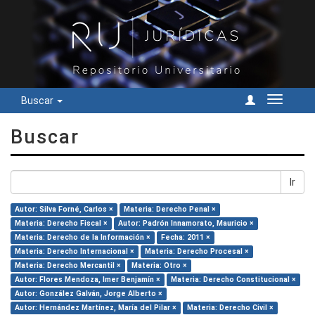
Buscar
Cambiar
navegac
Buscar
Ir
Autor: Silva Forné, Carlos ×
Materia: Derecho Penal ×
Materia: Derecho Fiscal ×
Autor: Padrón Innamorato, Mauricio ×
Materia: Derecho de la Información ×
Fecha: 2011 ×
Materia: Derecho Internacional ×
Materia: Derecho Procesal ×
Materia: Derecho Mercantil ×
Materia: Otro ×
Autor: Flores Mendoza, Imer Benjamín ×
Materia: Derecho Constitucional ×
Autor: González Galván, Jorge Alberto ×
Autor: Hernández Martínez, María del Pilar ×
Materia: Derecho Civil ×