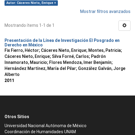
Autor: Cáceres Nieto, Enrique ×
Mostrar filtros avanzados
Mostrando ítems 1-1 de 1
Presentación de la Línea de Investigación El Posgrado en
Derecho en México
Fix Fierro, Héctor
;
Cáceres Nieto, Enrique
;
Montes, Patricia
;
Cáceres Nieto, Enrique
;
Silva Forné, Carlos
;
Padrón
Innamorato, Mauricio
;
Flores Mendoza, Imer Benjamín
;
Hernández Martínez, María del Pilar
;
González Galván, Jorge
Alberto
2011
Otros Sitios
Universidad Nacional Autónoma de México
Coordinación de Humanidades UNAM