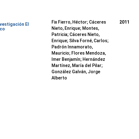
Fix Fierro, Héctor
;
Cáceres
2011
nvestigación El
Nieto, Enrique
;
Montes,
ico
Patricia
;
Cáceres Nieto,
Enrique
;
Silva Forné, Carlos
;
Padrón Innamorato,
Mauricio
;
Flores Mendoza,
Imer Benjamín
;
Hernández
Martínez, María del Pilar
;
González Galván, Jorge
Alberto