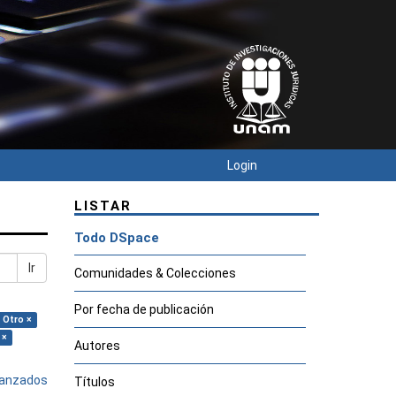
Login
LISTAR
Todo DSpace
Ir
Comunidades & Colecciones
Por fecha de publicación
 Otro ×
 ×
Autores
avanzados
Títulos