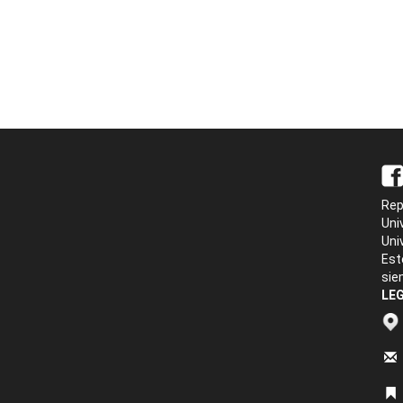
Rep
Uni
Uni
Est
sie
LEG