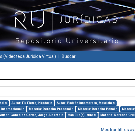
s (Videoteca Jurídica Virtual)
Buscar
tal ×
Autor: Fix Fierro, Héctor ×
Autor: Padrón Innamorato, Mauricio ×
 Internacional ×
Materia: Derecho Procesal ×
Materia: Derecho Penal ×
Materia:
Autor: González Galván, Jorge Alberto ×
Has File(s): true ×
Materia: Derecho Civil
Mostrar filtros 