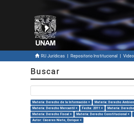
RU Jurídicas
Repositorio Institucional
Video
Buscar
Materia: Derecho de la Información ×
Materia: Derecho Ambien
Materia: Derecho Mercantil ×
Fecha: 2011 ×
Materia: Derecho
Materia: Derecho Fiscal ×
Materia: Derecho Constitucional ×
Autor: Cáceres Nieto, Enrique ×