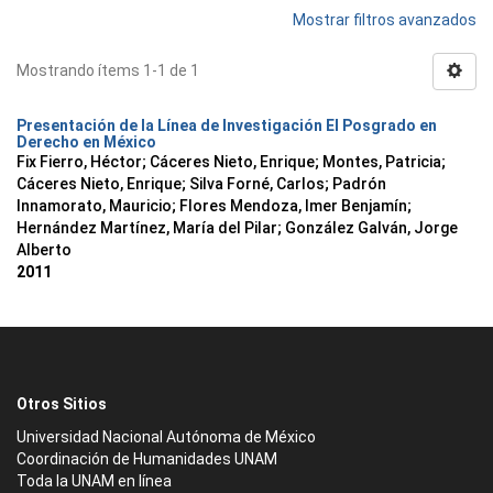
Mostrar filtros avanzados
Mostrando ítems 1-1 de 1
Presentación de la Línea de Investigación El Posgrado en
Derecho en México
Fix Fierro, Héctor
;
Cáceres Nieto, Enrique
;
Montes, Patricia
;
Cáceres Nieto, Enrique
;
Silva Forné, Carlos
;
Padrón
Innamorato, Mauricio
;
Flores Mendoza, Imer Benjamín
;
Hernández Martínez, María del Pilar
;
González Galván, Jorge
Alberto
2011
Otros Sitios
Universidad Nacional Autónoma de México
Coordinación de Humanidades UNAM
Toda la UNAM en línea