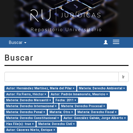
Buscar
Cambiar
navegac
Buscar
Ir
Autor: Hernández Martínez, María del Pilar ×
Materia: Derecho Ambiental ×
Autor: Fix Fierro, Héctor ×
Autor: Padrón Innamorato, Mauricio ×
Materia: Derecho Mercantil ×
Fecha: 2011 ×
Materia: Derecho Internacional ×
Materia: Derecho Procesal ×
Materia: Derecho Penal ×
Materia: Otro ×
Materia: Derecho Fiscal ×
Materia: Derecho Constitucional ×
Autor: González Galván, Jorge Alberto ×
Has File(s): true ×
Materia: Derecho Civil ×
Autor: Cáceres Nieto, Enrique ×