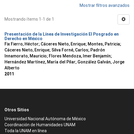
Mostrar filtros avanzados
Mostrando ítems 1-1 de 1
Presentación de la Línea de Investigación El Posgrado en
Derecho en México
Fix Fierro, Héctor
;
Cáceres Nieto, Enrique
;
Montes, Patricia
;
Cáceres Nieto, Enrique
;
Silva Forné, Carlos
;
Padrón
Innamorato, Mauricio
;
Flores Mendoza, Imer Benjamín
;
Hernández Martínez, María del Pilar
;
González Galván, Jorge
Alberto
2011
Otros Sitios
Universidad Nacional Autónoma de México
Coordinación de Humanidades UNAM
Toda la UNAM en línea