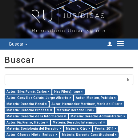
Buscar
Cambiar
navegac
Buscar
Ir
Autor: Silva Forné, Carlos ×
Has File(s): true ×
Autor: González Galván, Jorge Alberto ×
Autor: Montes, Patricia ×
Materia: Derecho Penal ×
Autor: Hernández Martínez, María del Pilar ×
Materia: Derecho Procesal ×
Materia: Derecho Civil ×
Materia: Derecho de la Información ×
Materia: Derecho Administrativo ×
Autor: Fix Fierro, Héctor ×
Materia: Derecho Internacional ×
Materia: Sociología del Derecho ×
Materia: Otro ×
Fecha: 2011 ×
Autor: Cáceres Nieto, Enrique ×
Materia: Derecho Constitucional ×