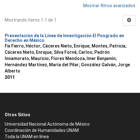
Mostrar filtros avanzados
Mostrando ítems 1-1 de 1
Presentación de la Línea de Investigación El Posgrado en
Derecho en México
Fix Fierro, Héctor
;
Cáceres Nieto, Enrique
;
Montes, Patricia
;
Cáceres Nieto, Enrique
;
Silva Forné, Carlos
;
Padrón
Innamorato, Mauricio
;
Flores Mendoza, Imer Benjamín
;
Hernández Martínez, María del Pilar
;
González Galván, Jorge
Alberto
2011
Otros Sitios
Universidad Nacional Autónoma de México
Coordinación de Humanidades UNAM
Toda la UNAM en línea