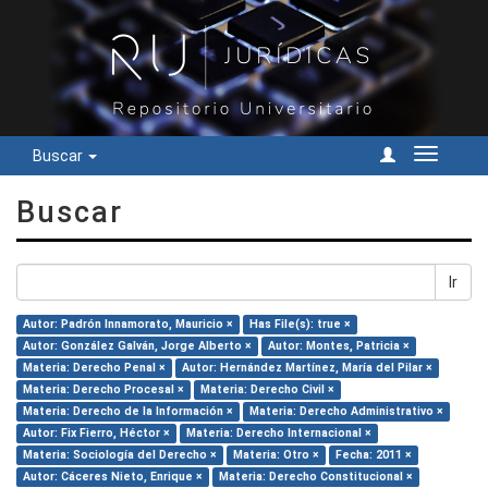
Buscar
Cambiar
navegac
Buscar
Ir
Autor: Padrón Innamorato, Mauricio ×
Has File(s): true ×
Autor: González Galván, Jorge Alberto ×
Autor: Montes, Patricia ×
Materia: Derecho Penal ×
Autor: Hernández Martínez, María del Pilar ×
Materia: Derecho Procesal ×
Materia: Derecho Civil ×
Materia: Derecho de la Información ×
Materia: Derecho Administrativo ×
Autor: Fix Fierro, Héctor ×
Materia: Derecho Internacional ×
Materia: Sociología del Derecho ×
Materia: Otro ×
Fecha: 2011 ×
Autor: Cáceres Nieto, Enrique ×
Materia: Derecho Constitucional ×