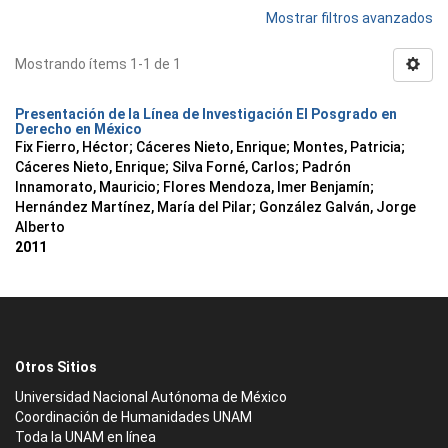
Mostrar filtros avanzados
Mostrando ítems 1-1 de 1
Presentación de la Línea de Investigación El Posgrado en
Derecho en México
Fix Fierro, Héctor
;
Cáceres Nieto, Enrique
;
Montes, Patricia
;
Cáceres Nieto, Enrique
;
Silva Forné, Carlos
;
Padrón
Innamorato, Mauricio
;
Flores Mendoza, Imer Benjamín
;
Hernández Martínez, María del Pilar
;
González Galván, Jorge
Alberto
2011
Otros Sitios
Universidad Nacional Autónoma de México
Coordinación de Humanidades UNAM
Toda la UNAM en línea