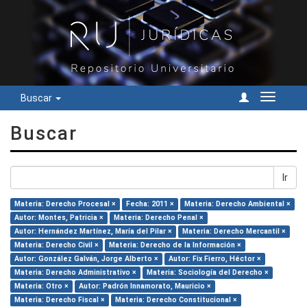
Buscar
Cambiar
navegac
Buscar
Ir
Materia: Derecho Procesal ×
Fecha: 2011 ×
Materia: Derecho Ambiental ×
Autor: Montes, Patricia ×
Materia: Derecho Penal ×
Autor: Hernández Martínez, María del Pilar ×
Materia: Derecho Mercantil ×
Materia: Derecho Civil ×
Materia: Derecho de la Información ×
Autor: González Galván, Jorge Alberto ×
Autor: Fix Fierro, Héctor ×
Materia: Derecho Administrativo ×
Materia: Sociología del Derecho ×
Materia: Otro ×
Autor: Padrón Innamorato, Mauricio ×
Materia: Derecho Fiscal ×
Materia: Derecho Constitucional ×