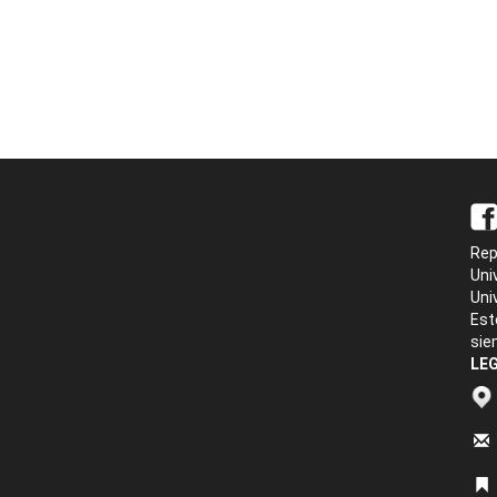
Rep
Uni
Uni
Est
sie
LEG