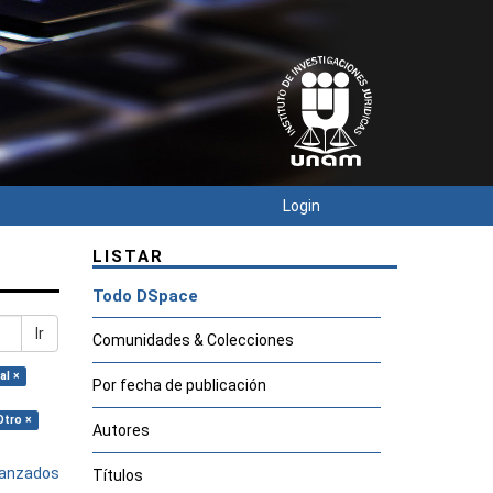
Login
LISTAR
Todo DSpace
Ir
Comunidades & Colecciones
al ×
Por fecha de publicación
Otro ×
Autores
avanzados
Títulos