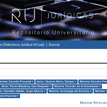
s (Videoteca Jurídica Virtual)
Buscar
ateria: Derecho Procesal ×
Autor: Cáceres Nieto, Enrique ×
Materia: Derecho Fisc
Autor: Flores Mendoza, Imer Benjamín ×
Materia: Derecho de la Información ×
or: González Galván, Jorge Alberto ×
Materia: Sociología del Derecho ×
Materia: 
onstitucional ×
Mostrar filtros 