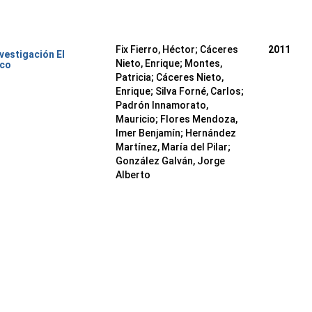
Fix Fierro, Héctor
;
Cáceres
2011
nvestigación El
Nieto, Enrique
;
Montes,
ico
Patricia
;
Cáceres Nieto,
Enrique
;
Silva Forné, Carlos
;
Padrón Innamorato,
Mauricio
;
Flores Mendoza,
Imer Benjamín
;
Hernández
Martínez, María del Pilar
;
González Galván, Jorge
Alberto