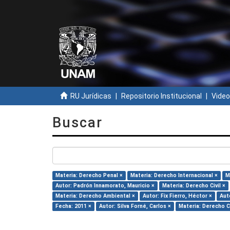
RU Jurídicas
Repositorio Institucional
Video
Buscar
Materia: Derecho Penal ×
Materia: Derecho Internacional ×
M
Autor: Padrón Innamorato, Mauricio ×
Materia: Derecho Civil ×
Materia: Derecho Ambiental ×
Autor: Fix Fierro, Héctor ×
Aut
Fecha: 2011 ×
Autor: Silva Forné, Carlos ×
Materia: Derecho C