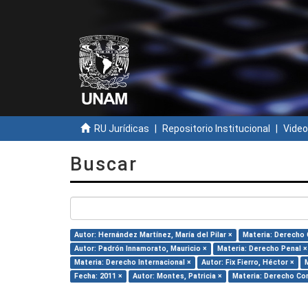
RU Jurídicas
Repositorio Institucional
Video
Buscar
Autor: Hernández Martínez, María del Pilar ×
Materia: Derecho C
Autor: Padrón Innamorato, Mauricio ×
Materia: Derecho Penal ×
Materia: Derecho Internacional ×
Autor: Fix Fierro, Héctor ×
Fecha: 2011 ×
Autor: Montes, Patricia ×
Materia: Derecho Con