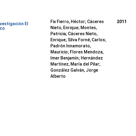
Fix Fierro, Héctor
;
Cáceres
2011
nvestigación El
Nieto, Enrique
;
Montes,
ico
Patricia
;
Cáceres Nieto,
Enrique
;
Silva Forné, Carlos
;
Padrón Innamorato,
Mauricio
;
Flores Mendoza,
Imer Benjamín
;
Hernández
Martínez, María del Pilar
;
González Galván, Jorge
Alberto