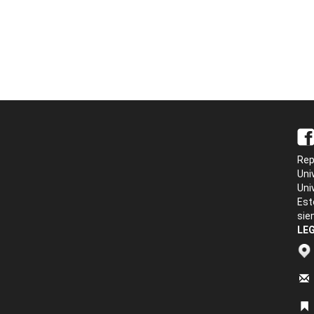
Rep
Uni
Uni
Est
sie
LEG