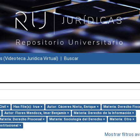
s (Videoteca Jurídica Virtual)
Buscar
ivil ×
Has File(s): true ×
Autor: Cáceres Nieto, Enrique ×
Materia: Derecho Fisca
Autor: Flores Mendoza, Imer Benjamín ×
Materia: Derecho de la Información ×
Materia: Derecho Procesal ×
Materia: Sociología del Derecho ×
Materia: Otro ×
stitucional ×
Mostrar filtros 