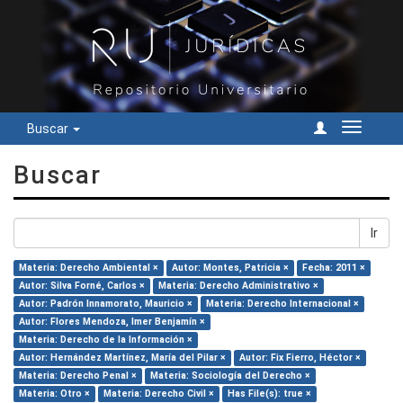
Buscar
Cambiar
navegac
Buscar
Ir
Materia: Derecho Ambiental ×
Autor: Montes, Patricia ×
Fecha: 2011 ×
Autor: Silva Forné, Carlos ×
Materia: Derecho Administrativo ×
Autor: Padrón Innamorato, Mauricio ×
Materia: Derecho Internacional ×
Autor: Flores Mendoza, Imer Benjamín ×
Materia: Derecho de la Información ×
Autor: Hernández Martínez, María del Pilar ×
Autor: Fix Fierro, Héctor ×
Materia: Derecho Penal ×
Materia: Sociología del Derecho ×
Materia: Otro ×
Materia: Derecho Civil ×
Has File(s): true ×