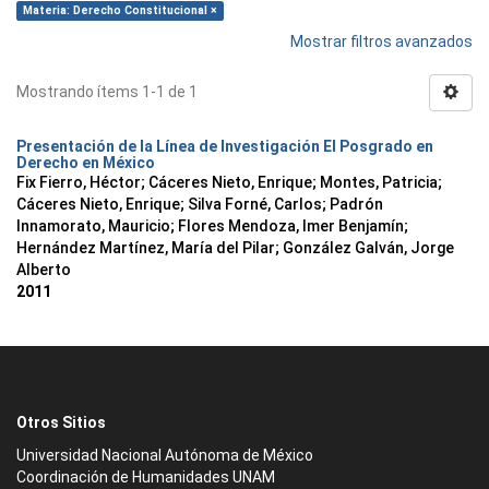
Materia: Derecho Constitucional ×
Mostrar filtros avanzados
Mostrando ítems 1-1 de 1
Presentación de la Línea de Investigación El Posgrado en
Derecho en México
Fix Fierro, Héctor
;
Cáceres Nieto, Enrique
;
Montes, Patricia
;
Cáceres Nieto, Enrique
;
Silva Forné, Carlos
;
Padrón
Innamorato, Mauricio
;
Flores Mendoza, Imer Benjamín
;
Hernández Martínez, María del Pilar
;
González Galván, Jorge
Alberto
2011
Otros Sitios
Universidad Nacional Autónoma de México
Coordinación de Humanidades UNAM