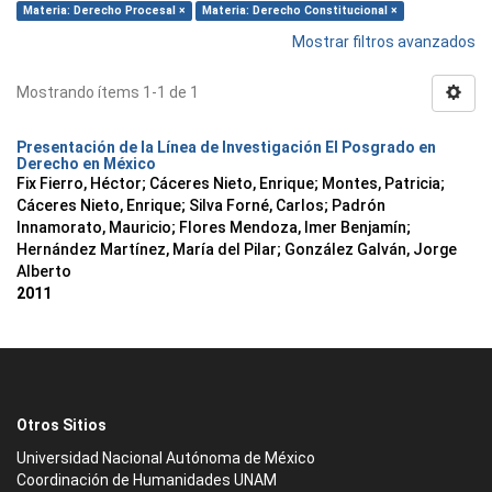
Materia: Derecho Procesal ×
Materia: Derecho Constitucional ×
Mostrar filtros avanzados
Mostrando ítems 1-1 de 1
Presentación de la Línea de Investigación El Posgrado en
Derecho en México
Fix Fierro, Héctor
;
Cáceres Nieto, Enrique
;
Montes, Patricia
;
Cáceres Nieto, Enrique
;
Silva Forné, Carlos
;
Padrón
Innamorato, Mauricio
;
Flores Mendoza, Imer Benjamín
;
Hernández Martínez, María del Pilar
;
González Galván, Jorge
Alberto
2011
Otros Sitios
Universidad Nacional Autónoma de México
Coordinación de Humanidades UNAM