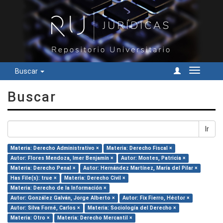
Buscar
Cambiar
navegac
Buscar
Ir
Materia: Derecho Administrativo ×
Materia: Derecho Fiscal ×
Autor: Flores Mendoza, Imer Benjamín ×
Autor: Montes, Patricia ×
Materia: Derecho Penal ×
Autor: Hernández Martínez, María del Pilar ×
Has File(s): true ×
Materia: Derecho Civil ×
Materia: Derecho de la Información ×
Autor: González Galván, Jorge Alberto ×
Autor: Fix Fierro, Héctor ×
Autor: Silva Forné, Carlos ×
Materia: Sociología del Derecho ×
Materia: Otro ×
Materia: Derecho Mercantil ×