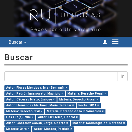
Buscar
Cambiar
navegac
Buscar
Ir
Autor: Flores Mendoza, Imer Benjamín ×
Autor: Padrón Innamorato, Mauricio ×
Materia: Derecho Penal ×
Autor: Cáceres Nieto, Enrique ×
Materia: Derecho Fiscal ×
Autor: Hernández Martínez, María del Pilar ×
Fecha: 2011 ×
Materia: Derecho Civil ×
Materia: Derecho de la Información ×
Has File(s): true ×
Autor: Fix Fierro, Héctor ×
Autor: González Galván, Jorge Alberto ×
Materia: Sociología del Derecho ×
Materia: Otro ×
Autor: Montes, Patricia ×