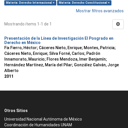
Materia: Derecho Internacional ×
Materia: Derecho Constitucional ×
Mostrar filtros avanzados
Mostrando ítems 1-1 de 1
Presentación de la Línea de Investigación El Posgrado en
Derecho en México
Fix Fierro, Héctor
;
Cáceres Nieto, Enrique
;
Montes, Patricia
;
Cáceres Nieto, Enrique
;
Silva Forné, Carlos
;
Padrón
Innamorato, Mauricio
;
Flores Mendoza, Imer Benjamín
;
Hernández Martínez, María del Pilar
;
González Galván, Jorge
Alberto
2011
Otros Sitios
Universidad Nacional Autónoma de México
Coordinación de Humanidades UNAM