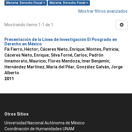
Materia: Derecho Fiscal ×
Materia: Derecho Penal ×
Mostrar filtros avanzados
Mostrando ítems 1-1 de 1
Presentación de la Línea de Investigación El Posgrado en
Derecho en México
Fix Fierro, Héctor
;
Cáceres Nieto, Enrique
;
Montes, Patricia
;
Cáceres Nieto, Enrique
;
Silva Forné, Carlos
;
Padrón
Innamorato, Mauricio
;
Flores Mendoza, Imer Benjamín
;
Hernández Martínez, María del Pilar
;
González Galván, Jorge
Alberto
2011
Otros Sitios
Universidad Nacional Autónoma de México
Coordinación de Humanidades UNAM