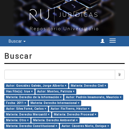
Buscar
Cambiar
navegac
Buscar
Ir
Autor: González Galván, Jorge Alberto ×
Materia: Derecho Civil ×
Has File(s): true ×
Autor: Montes, Patricia ×
Materia: Derecho de la Información ×
Autor: Padrón Innamorato, Mauricio ×
Fecha: 2011 ×
Materia: Derecho Internacional ×
Autor: Silva Forné, Carlos ×
Autor: Fix Fierro, Héctor ×
Materia: Derecho Mercantil ×
Materia: Derecho Procesal ×
Materia: Otro ×
Materia: Derecho Ambiental ×
Materia: Derecho Constitucional ×
Autor: Cáceres Nieto, Enrique ×