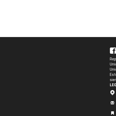
Rep
Uni
Uni
Est
sie
LEG