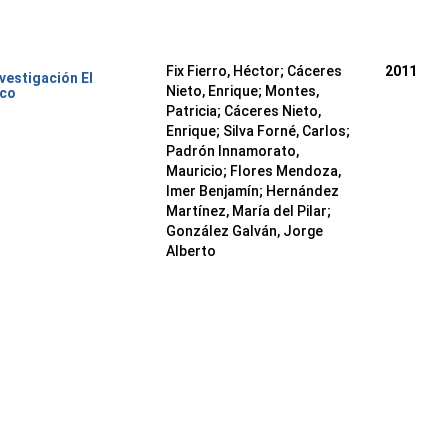
Fix Fierro, Héctor
;
Cáceres
2011
nvestigación El
Nieto, Enrique
;
Montes,
ico
Patricia
;
Cáceres Nieto,
Enrique
;
Silva Forné, Carlos
;
Padrón Innamorato,
Mauricio
;
Flores Mendoza,
Imer Benjamín
;
Hernández
Martínez, María del Pilar
;
González Galván, Jorge
Alberto