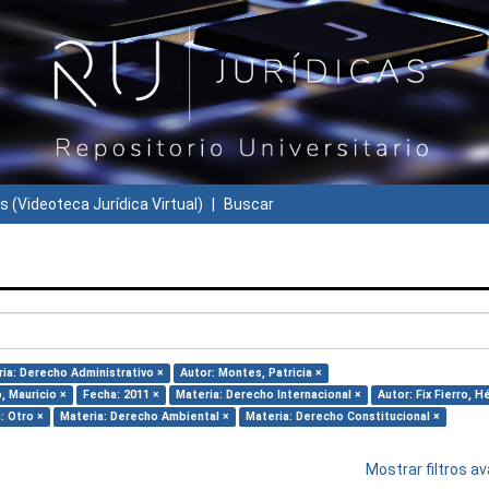
s (Videoteca Jurídica Virtual)
Buscar
ia: Derecho Administrativo ×
Autor: Montes, Patricia ×
, Mauricio ×
Fecha: 2011 ×
Materia: Derecho Internacional ×
Autor: Fix Fierro, H
: Otro ×
Materia: Derecho Ambiental ×
Materia: Derecho Constitucional ×
Mostrar filtros 