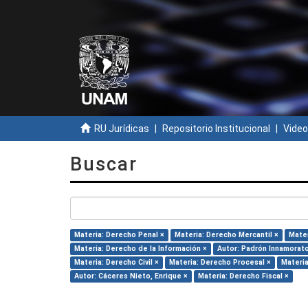
RU Jurídicas
Repositorio Institucional
Video
Buscar
Materia: Derecho Penal ×
Materia: Derecho Mercantil ×
Mater
Materia: Derecho de la Información ×
Autor: Padrón Innamorato
Materia: Derecho Civil ×
Materia: Derecho Procesal ×
Materia
Autor: Cáceres Nieto, Enrique ×
Materia: Derecho Fiscal ×