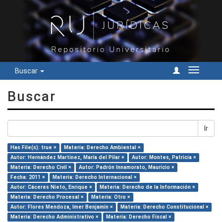
Buscar
Cambiar
navegac
Buscar
Ir
Has File(s): true ×
Materia: Derecho Ambiental ×
Autor: Hernández Martínez, María del Pilar ×
Autor: Montes, Patricia ×
Materia: Derecho Civil ×
Autor: Padrón Innamorato, Mauricio ×
Fecha: 2011 ×
Materia: Derecho Internacional ×
Autor: Cáceres Nieto, Enrique ×
Materia: Derecho de la Información ×
Materia: Derecho Procesal ×
Materia: Otro ×
Autor: Flores Mendoza, Imer Benjamín ×
Materia: Derecho Constitucional ×
Materia: Derecho Administrativo ×
Materia: Derecho Fiscal ×