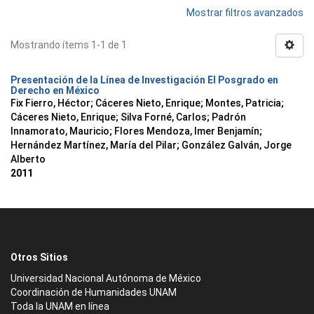
Mostrar filtros avanzados
Mostrando ítems 1-1 de 1
Presentación de la Línea de Investigación El Posgrado en
Derecho en México
Fix Fierro, Héctor
;
Cáceres Nieto, Enrique
;
Montes, Patricia
;
Cáceres Nieto, Enrique
;
Silva Forné, Carlos
;
Padrón
Innamorato, Mauricio
;
Flores Mendoza, Imer Benjamín
;
Hernández Martínez, María del Pilar
;
González Galván, Jorge
Alberto
2011
Otros Sitios
Universidad Nacional Autónoma de México
Coordinación de Humanidades UNAM
Toda la UNAM en línea