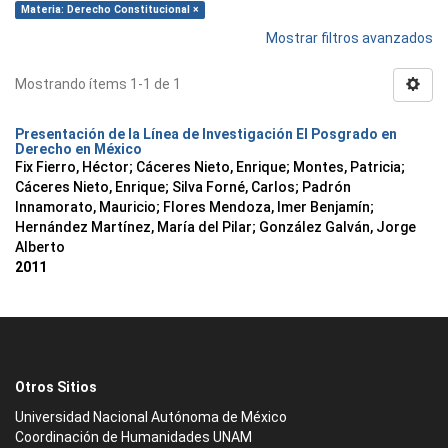
Materia: Derecho Constitucional ×
Mostrar filtros avanzados
Mostrando ítems 1-1 de 1
Presentación de la Línea de Investigación El Posgrado en
Derecho en México
Fix Fierro, Héctor
;
Cáceres Nieto, Enrique
;
Montes, Patricia
;
Cáceres Nieto, Enrique
;
Silva Forné, Carlos
;
Padrón
Innamorato, Mauricio
;
Flores Mendoza, Imer Benjamín
;
Hernández Martínez, María del Pilar
;
González Galván, Jorge
Alberto
2011
Otros Sitios
Universidad Nacional Autónoma de México
Coordinación de Humanidades UNAM