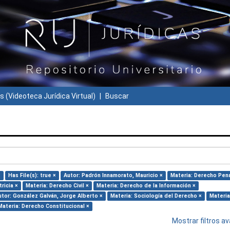
s (Videoteca Jurídica Virtual)
Buscar
×
Has File(s): true ×
Autor: Padrón Innamorato, Mauricio ×
Materia: Derecho Pena
ricia ×
Materia: Derecho Civil ×
Materia: Derecho de la Información ×
utor: González Galván, Jorge Alberto ×
Materia: Sociología del Derecho ×
Materia
Materia: Derecho Constitucional ×
Mostrar filtros 