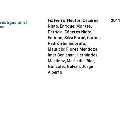
Fix Fierro, Héctor
;
Cáceres
2011
nvestigación El
Nieto, Enrique
;
Montes,
ico
Patricia
;
Cáceres Nieto,
Enrique
;
Silva Forné, Carlos
;
Padrón Innamorato,
Mauricio
;
Flores Mendoza,
Imer Benjamín
;
Hernández
Martínez, María del Pilar
;
González Galván, Jorge
Alberto