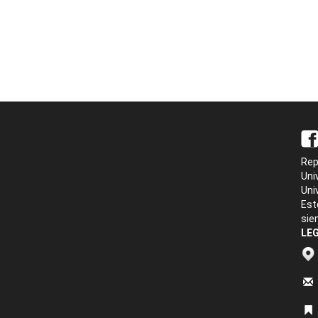
Rep
Uni
Uni
Est
sie
LEG