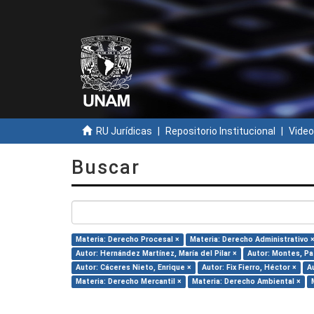
RU Jurídicas
Repositorio Institucional
Video
Buscar
Materia: Derecho Procesal ×
Materia: Derecho Administrativo 
Autor: Hernández Martínez, María del Pilar ×
Autor: Montes, Pat
Autor: Cáceres Nieto, Enrique ×
Autor: Fix Fierro, Héctor ×
A
Materia: Derecho Mercantil ×
Materia: Derecho Ambiental ×