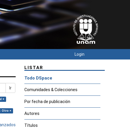
Login
LISTAR
Todo DSpace
Ir
Comunidades & Colecciones
l ×
Por fecha de publicación
: Otro ×
Autores
avanzados
Títulos