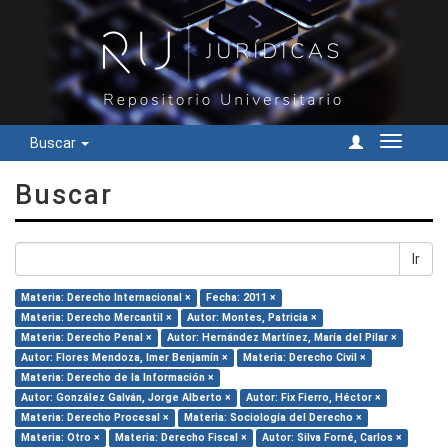
Buscar
Cambiar
navegac
Buscar
Ir
Materia: Derecho Internacional ×
Fecha: 2011 ×
Materia: Derecho Mercantil ×
Autor: Montes, Patricia ×
Materia: Derecho Penal ×
Autor: Hernández Martínez, María del Pilar ×
Autor: Flores Mendoza, Imer Benjamín ×
Materia: Derecho Civil ×
Materia: Derecho de la Información ×
Autor: González Galván, Jorge Alberto ×
Autor: Fix Fierro, Héctor ×
Materia: Derecho Procesal ×
Materia: Sociología del Derecho ×
Materia: Otro ×
Materia: Derecho Fiscal ×
Autor: Silva Forné, Carlos ×