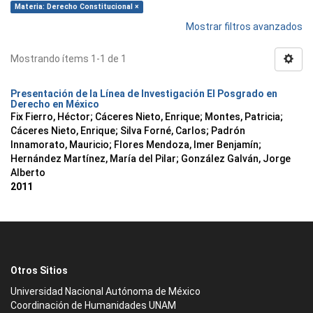
Materia: Derecho Constitucional ×
Mostrar filtros avanzados
Mostrando ítems 1-1 de 1
Presentación de la Línea de Investigación El Posgrado en
Derecho en México
Fix Fierro, Héctor
;
Cáceres Nieto, Enrique
;
Montes, Patricia
;
Cáceres Nieto, Enrique
;
Silva Forné, Carlos
;
Padrón
Innamorato, Mauricio
;
Flores Mendoza, Imer Benjamín
;
Hernández Martínez, María del Pilar
;
González Galván, Jorge
Alberto
2011
Otros Sitios
Universidad Nacional Autónoma de México
Coordinación de Humanidades UNAM