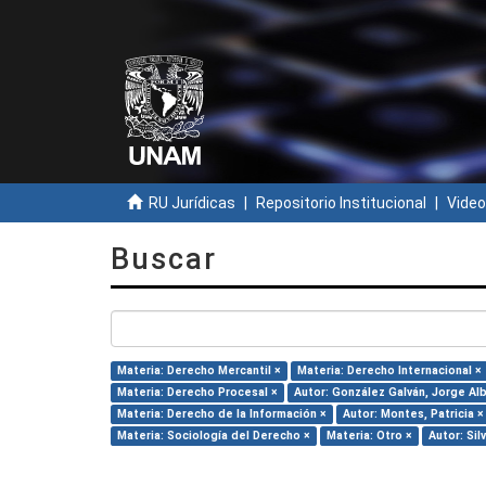
RU Jurídicas
Repositorio Institucional
Video
Buscar
Materia: Derecho Mercantil ×
Materia: Derecho Internacional ×
Materia: Derecho Procesal ×
Autor: González Galván, Jorge Al
Materia: Derecho de la Información ×
Autor: Montes, Patricia ×
Materia: Sociología del Derecho ×
Materia: Otro ×
Autor: Sil