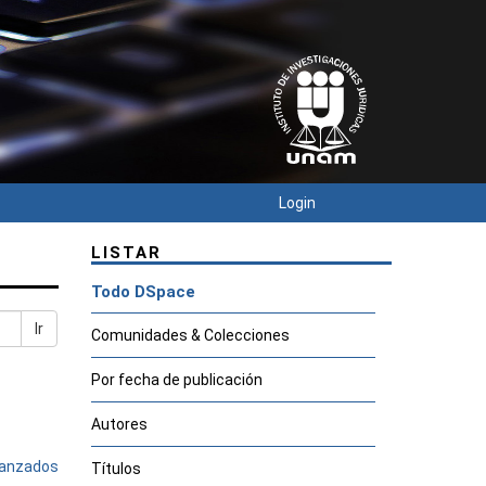
Login
LISTAR
Todo DSpace
Ir
Comunidades & Colecciones
Por fecha de publicación
Autores
avanzados
Títulos