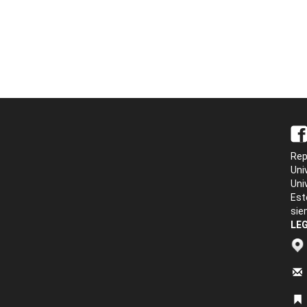
Rep
Uni
Uni
Est
sie
LEG