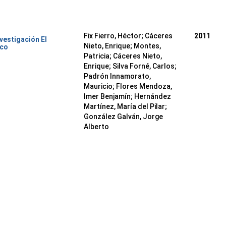
Fix Fierro, Héctor
;
Cáceres
2011
nvestigación El
Nieto, Enrique
;
Montes,
ico
Patricia
;
Cáceres Nieto,
Enrique
;
Silva Forné, Carlos
;
Padrón Innamorato,
Mauricio
;
Flores Mendoza,
Imer Benjamín
;
Hernández
Martínez, María del Pilar
;
González Galván, Jorge
Alberto