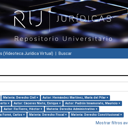
s (Videoteca Jurídica Virtual)
Buscar
Materia: Derecho Civil ×
Autor: Hernández Martínez, María del Pilar ×
berto ×
Autor: Cáceres Nieto, Enrique ×
Autor: Padrón Innamorato, Mauricio ×
Autor: Fix Fierro, Héctor ×
Materia: Derecho Administrativo ×
va Forné, Carlos ×
Materia: Derecho Fiscal ×
Materia: Derecho Constitucional ×
Mostrar filtros 