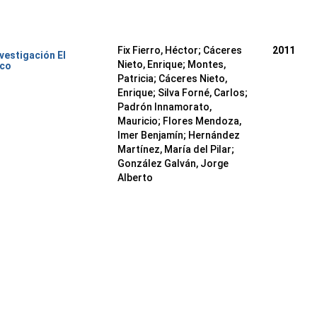
Fix Fierro, Héctor
;
Cáceres
2011
nvestigación El
Nieto, Enrique
;
Montes,
ico
Patricia
;
Cáceres Nieto,
Enrique
;
Silva Forné, Carlos
;
Padrón Innamorato,
Mauricio
;
Flores Mendoza,
Imer Benjamín
;
Hernández
Martínez, María del Pilar
;
González Galván, Jorge
Alberto