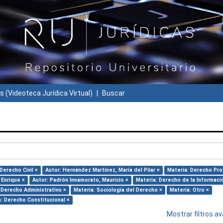
s (Videoteca Jurídica Virtual)
Buscar
Derecho Civil ×
Autor: Hernández Martínez, María del Pilar ×
Materia: Derecho Pro
 Enrique ×
Autor: Padrón Innamorato, Mauricio ×
Materia: Derecho de la Informaci
 Derecho Administrativo ×
Materia: Sociología del Derecho ×
Materia: Otro ×
: Derecho Constitucional ×
Mostrar filtros 