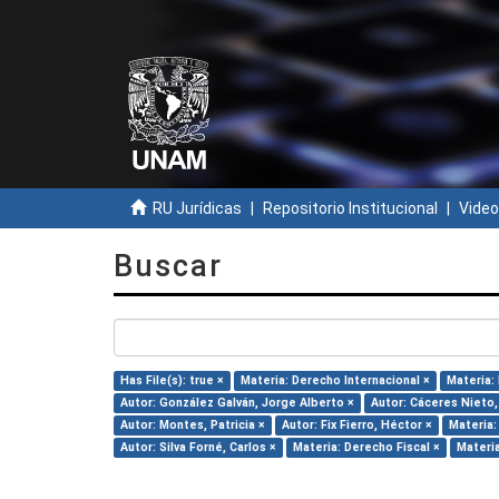
RU Jurídicas
Repositorio Institucional
Video
Buscar
Has File(s): true ×
Materia: Derecho Internacional ×
Materia: 
Autor: González Galván, Jorge Alberto ×
Autor: Cáceres Nieto,
Autor: Montes, Patricia ×
Autor: Fix Fierro, Héctor ×
Materia:
Autor: Silva Forné, Carlos ×
Materia: Derecho Fiscal ×
Materia