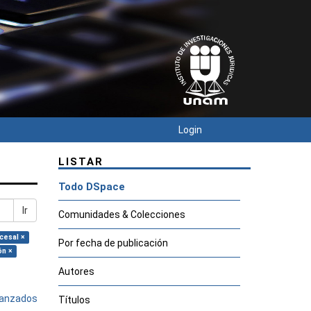
Login
LISTAR
Todo DSpace
Ir
Comunidades & Colecciones
cesal ×
Por fecha de publicación
ón ×
Autores
avanzados
Títulos