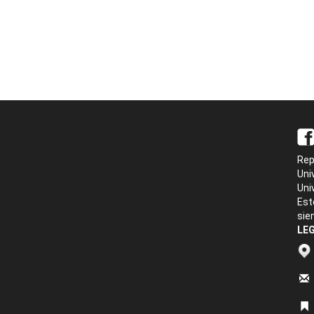
Rep
Uni
Uni
Est
sie
LEG