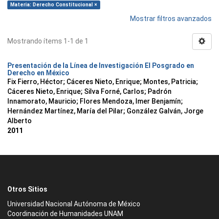
Materia: Derecho Constitucional ×
Mostrar filtros avanzados
Mostrando ítems 1-1 de 1
Presentación de la Línea de Investigación El Posgrado en
Derecho en México
Fix Fierro, Héctor
;
Cáceres Nieto, Enrique
;
Montes, Patricia
;
Cáceres Nieto, Enrique
;
Silva Forné, Carlos
;
Padrón
Innamorato, Mauricio
;
Flores Mendoza, Imer Benjamín
;
Hernández Martínez, María del Pilar
;
González Galván, Jorge
Alberto
2011
Otros Sitios
Universidad Nacional Autónoma de México
Coordinación de Humanidades UNAM