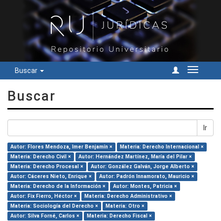
Buscar
Cambiar
navegac
Buscar
Ir
Autor: Flores Mendoza, Imer Benjamín ×
Materia: Derecho Internacional ×
Materia: Derecho Civil ×
Autor: Hernández Martínez, María del Pilar ×
Materia: Derecho Procesal ×
Autor: González Galván, Jorge Alberto ×
Autor: Cáceres Nieto, Enrique ×
Autor: Padrón Innamorato, Mauricio ×
Materia: Derecho de la Información ×
Autor: Montes, Patricia ×
Autor: Fix Fierro, Héctor ×
Materia: Derecho Administrativo ×
Materia: Sociología del Derecho ×
Materia: Otro ×
Autor: Silva Forné, Carlos ×
Materia: Derecho Fiscal ×