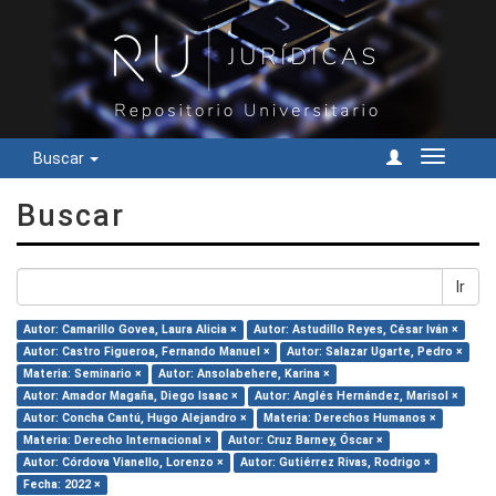
Buscar
Cambiar
navegac
Buscar
Ir
Autor: Camarillo Govea, Laura Alicia ×
Autor: Astudillo Reyes, César Iván ×
Autor: Castro Figueroa, Fernando Manuel ×
Autor: Salazar Ugarte, Pedro ×
Materia: Seminario ×
Autor: Ansolabehere, Karina ×
Autor: Amador Magaña, Diego Isaac ×
Autor: Anglés Hernández, Marisol ×
Autor: Concha Cantú, Hugo Alejandro ×
Materia: Derechos Humanos ×
Materia: Derecho Internacional ×
Autor: Cruz Barney, Óscar ×
Autor: Córdova Vianello, Lorenzo ×
Autor: Gutiérrez Rivas, Rodrigo ×
Fecha: 2022 ×