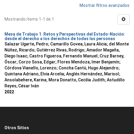
Mostrar filtros avanzados
Mostrando ítems 1-1 de 1
Mesa de Trabajo 1. Retos y Perspectivas del Estado-Nación:
desde el derecho a los derechos de todas las personas
Salazar Ugarte, Pedro
;
Camarillo Govea, Laura Alicia
;
del Monte
Núñez, Ricardo
;
Gutiérrez Rivas, Rodrigo
;
Amador Magaña,
Diego Isaac
;
Castro Figueroa, Fernando Manuel
;
Cruz Barney,
Óscar
;
Corzo Sosa, Edgar
;
Flores Mendoza, Imer Benjamín
;
Córdova Vianello, Lorenzo
;
Concha Cantú, Hugo Alejandro
;
Quintana Adriano, Elvia Arcelia
;
Anglés Hernández, Marisol
;
Ansolabehere, Karina
;
Mora Donatto, Cecilia Judith
;
Astudillo
Reyes, César Iván
2022
Otros Sitios