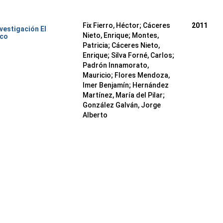
Fix Fierro, Héctor
;
Cáceres
2011
nvestigación El
Nieto, Enrique
;
Montes,
ico
Patricia
;
Cáceres Nieto,
Enrique
;
Silva Forné, Carlos
;
Padrón Innamorato,
Mauricio
;
Flores Mendoza,
Imer Benjamín
;
Hernández
Martínez, María del Pilar
;
González Galván, Jorge
Alberto