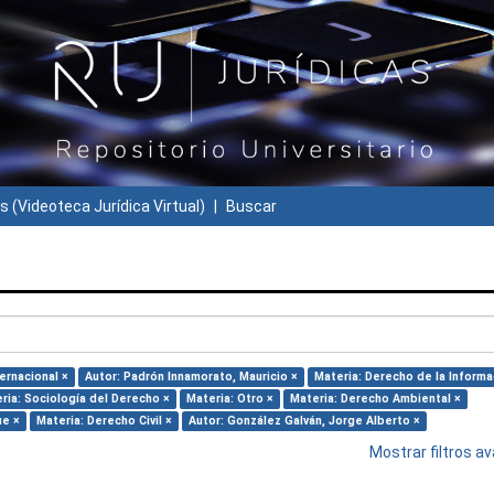
s (Videoteca Jurídica Virtual)
Buscar
ernacional ×
Autor: Padrón Innamorato, Mauricio ×
Materia: Derecho de la Informa
ria: Sociología del Derecho ×
Materia: Otro ×
Materia: Derecho Ambiental ×
ue ×
Materia: Derecho Civil ×
Autor: González Galván, Jorge Alberto ×
Mostrar filtros 