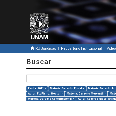
RU Jurídicas
Repositorio Institucional
Video
Buscar
Fecha: 2011 ×
Materia: Derecho Fiscal ×
Materia: Derecho Int
Autor: Fix Fierro, Héctor ×
Materia: Derecho Mercantil ×
Mate
Materia: Derecho Constitucional ×
Autor: Cáceres Nieto, Enriq