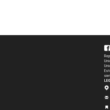
Rep
Uni
Uni
Est
sie
LEG