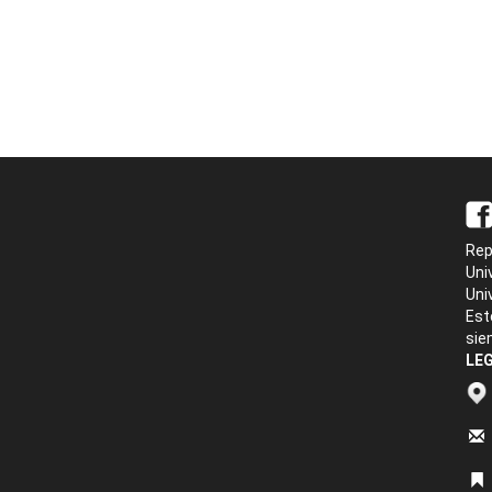
Rep
Uni
Uni
Est
sie
LEG