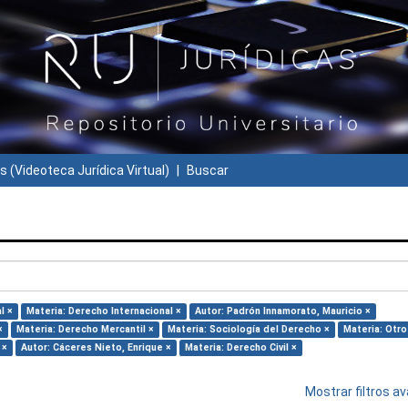
s (Videoteca Jurídica Virtual)
Buscar
l ×
Materia: Derecho Internacional ×
Autor: Padrón Innamorato, Mauricio ×
×
Materia: Derecho Mercantil ×
Materia: Sociología del Derecho ×
Materia: Otro
 ×
Autor: Cáceres Nieto, Enrique ×
Materia: Derecho Civil ×
Mostrar filtros 