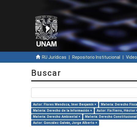
RU Jurídicas
Repositorio Institucional
Video
Buscar
Autor: Flores Mendoza, Imer Benjamín ×
Materia: Derecho Fisca
Materia: Derecho de la Información ×
Autor: Fix Fierro, Héctor 
Materia: Derecho Ambiental ×
Materia: Derecho Constitucional
Autor: González Galván, Jorge Alberto ×