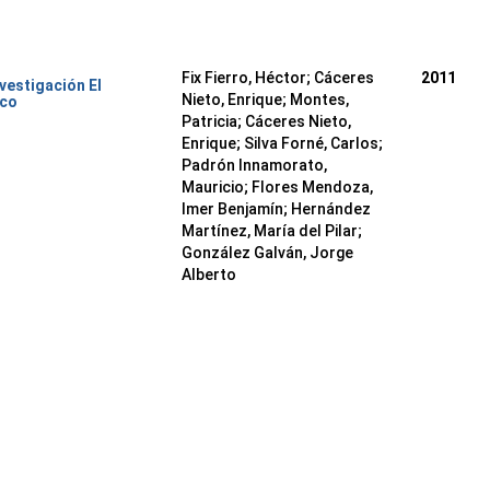
Fix Fierro, Héctor
;
Cáceres
2011
nvestigación El
Nieto, Enrique
;
Montes,
ico
Patricia
;
Cáceres Nieto,
Enrique
;
Silva Forné, Carlos
;
Padrón Innamorato,
Mauricio
;
Flores Mendoza,
Imer Benjamín
;
Hernández
Martínez, María del Pilar
;
González Galván, Jorge
Alberto