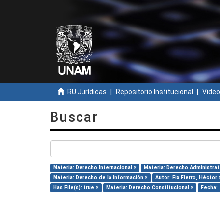
RU Jurídicas
Repositorio Institucional
Video
Buscar
Materia: Derecho Internacional ×
Materia: Derecho Administrat
Materia: Derecho de la Información ×
Autor: Fix Fierro, Héctor 
Has File(s): true ×
Materia: Derecho Constitucional ×
Fecha: 