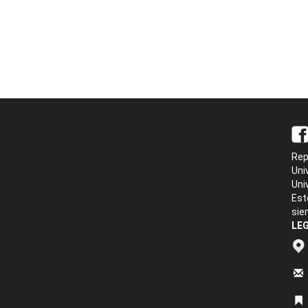
Rep
Uni
Uni
Est
sie
LEG