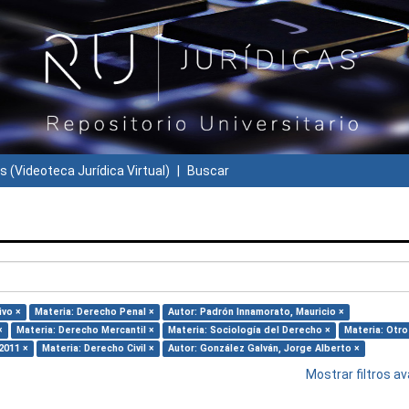
s (Videoteca Jurídica Virtual)
Buscar
ivo ×
Materia: Derecho Penal ×
Autor: Padrón Innamorato, Mauricio ×
×
Materia: Derecho Mercantil ×
Materia: Sociología del Derecho ×
Materia: Otro
2011 ×
Materia: Derecho Civil ×
Autor: González Galván, Jorge Alberto ×
Mostrar filtros 