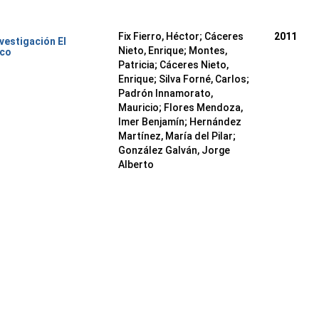
Fix Fierro, Héctor
;
Cáceres
2011
nvestigación El
Nieto, Enrique
;
Montes,
ico
Patricia
;
Cáceres Nieto,
Enrique
;
Silva Forné, Carlos
;
Padrón Innamorato,
Mauricio
;
Flores Mendoza,
Imer Benjamín
;
Hernández
Martínez, María del Pilar
;
González Galván, Jorge
Alberto