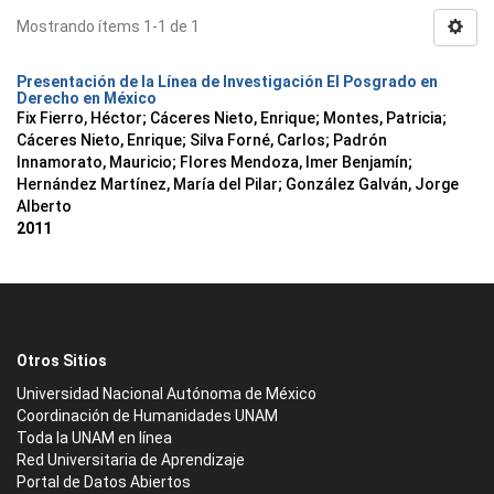
Mostrando ítems 1-1 de 1
Presentación de la Línea de Investigación El Posgrado en
Derecho en México
Fix Fierro, Héctor
;
Cáceres Nieto, Enrique
;
Montes, Patricia
;
Cáceres Nieto, Enrique
;
Silva Forné, Carlos
;
Padrón
Innamorato, Mauricio
;
Flores Mendoza, Imer Benjamín
;
Hernández Martínez, María del Pilar
;
González Galván, Jorge
Alberto
2011
Otros Sitios
Universidad Nacional Autónoma de México
Coordinación de Humanidades UNAM
Toda la UNAM en línea
Red Universitaria de Aprendizaje
Portal de Datos Abiertos