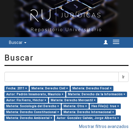
Buscar
Cambiar
navegac
Buscar
Ir
Fecha: 2011 ×
Materia: Derecho Civil ×
Materia: Derecho Fiscal ×
Autor: Padrón Innamorato, Mauricio ×
Materia: Derecho de la Información ×
Autor: Fix Fierro, Héctor ×
Materia: Derecho Mercantil ×
Materia: Sociología del Derecho ×
Materia: Otro ×
Has File(s): true ×
Materia: Derecho Constitucional ×
Materia: Derecho Internacional ×
Materia: Derecho Ambiental ×
Autor: González Galván, Jorge Alberto ×
Mostrar filtros avanzados