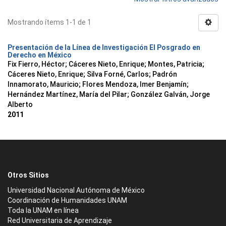
Mostrando ítems 1-1 de 1
Presentación de la Línea de Investigación El Posgrado en
Derecho en México
Fix Fierro, Héctor
;
Cáceres Nieto, Enrique
;
Montes, Patricia
;
Cáceres Nieto, Enrique
;
Silva Forné, Carlos
;
Padrón
Innamorato, Mauricio
;
Flores Mendoza, Imer Benjamín
;
Hernández Martínez, María del Pilar
;
González Galván, Jorge
Alberto
2011
Otros Sitios
Universidad Nacional Autónoma de México
Coordinación de Humanidades UNAM
Toda la UNAM en línea
Red Universitaria de Aprendizaje