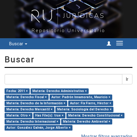
Buscar
Cambiar
navegac
Buscar
Ir
Fecha: 2011 ×
Materia: Derecho Administrativo ×
Materia: Derecho Fiscal ×
Autor: Padrón Innamorato, Mauricio ×
Materia: Derecho de la Información ×
Autor: Fix Fierro, Héctor ×
Materia: Derecho Mercantil ×
Materia: Sociología del Derecho ×
Materia: Otro ×
Has File(s): true ×
Materia: Derecho Constitucional ×
Materia: Derecho Internacional ×
Materia: Derecho Ambiental ×
Autor: González Galván, Jorge Alberto ×
Mostrar filtros avanzados