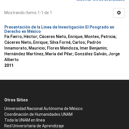
Mostrando ítems 1-1 de 1
Presentación de la Línea de Investigación El Posgrado en
Derecho en México
Fix Fierro, Héctor
;
Cáceres Nieto, Enrique
;
Montes, Patricia
;
Cáceres Nieto, Enrique
;
Silva Forné, Carlos
;
Padrón
Innamorato, Mauricio
;
Flores Mendoza, Imer Benjamín
;
Hernández Martínez, María del Pilar
;
González Galván, Jorge
Alberto
2011
Otros Sitios
Universidad Nacional Autónoma de México
Coordinación de Humanidades UNAM
Toda la UNAM en línea
Red Universitaria de Aprendizaje