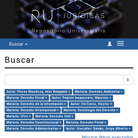
Buscar
Cambiar
navegac
Buscar
Ir
Autor: Flores Mendoza, Imer Benjamín ×
Materia: Derecho Ambiental ×
Materia: Derecho Fiscal ×
Autor: Padrón Innamorato, Mauricio ×
Materia: Derecho de la Información ×
Autor: Fix Fierro, Héctor ×
Materia: Derecho Internacional ×
Materia: Sociología del Derecho ×
Materia: Otro ×
Materia: Derecho Civil ×
Materia: Derecho Constitucional ×
Materia: Derecho Penal ×
Materia: Derecho Administrativo ×
Autor: González Galván, Jorge Alberto ×
Mostrar filtros avanzados