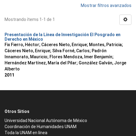
Mostrar filtros avanzados
Mostrando ítems 1-1 de 1
Presentación de la Línea de Investigación El Posgrado en
Derecho en México
Fix Fierro, Héctor
;
Cáceres Nieto, Enrique
;
Montes, Patricia
;
Cáceres Nieto, Enrique
;
Silva Forné, Carlos
;
Padrón
Innamorato, Mauricio
;
Flores Mendoza, Imer Benjamín
;
Hernández Martínez, María del Pilar
;
González Galván, Jorge
Alberto
2011
Otros Sitios
Universidad Nacional Autónoma de México
Coordinación de Humanidades UNAM
Toda la UNAM en línea