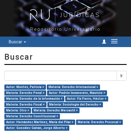
Buscar
Cambiar
navegac
Buscar
Ir
Autor: Montes, Patricia ×
Materia: Derecho Internacional ×
Materia: Derecho Penal ×
Autor: Padrón Innamorato, Mauricio ×
Materia: Derecho de la Información ×
Autor: Fix Fierro, Héctor ×
Materia: Derecho Fiscal ×
Materia: Sociología del Derecho ×
Materia: Otro ×
Materia: Derecho Mercantil ×
Materia: Derecho Constitucional ×
Autor: Hernández Martínez, María del Pilar ×
Materia: Derecho Procesal ×
Autor: González Galván, Jorge Alberto ×