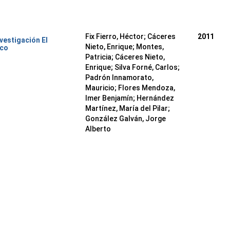
Fix Fierro, Héctor
;
Cáceres
2011
nvestigación El
Nieto, Enrique
;
Montes,
ico
Patricia
;
Cáceres Nieto,
Enrique
;
Silva Forné, Carlos
;
Padrón Innamorato,
Mauricio
;
Flores Mendoza,
Imer Benjamín
;
Hernández
Martínez, María del Pilar
;
González Galván, Jorge
Alberto