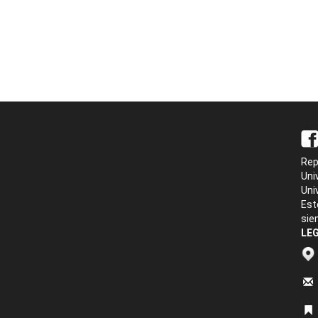
Rep
Uni
Uni
Est
sie
LEG