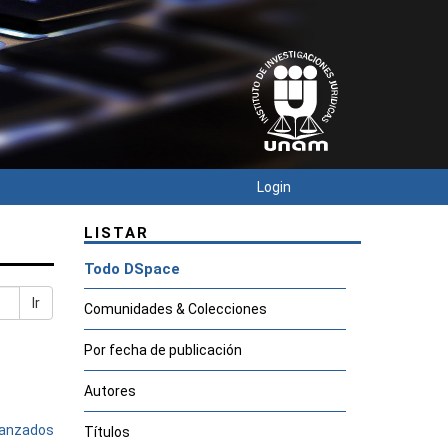
Login
LISTAR
Todo DSpace
Ir
Comunidades & Colecciones
Por fecha de publicación
Autores
avanzados
Títulos