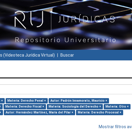
s (Videoteca Jurídica Virtual)
Buscar
 ×
Materia: Derecho Penal ×
Autor: Padrón Innamorato, Mauricio ×
×
Materia: Derecho Fiscal ×
Materia: Sociología del Derecho ×
Materia: Otro ×
×
Autor: Hernández Martínez, María del Pilar ×
Materia: Derecho Procesal ×
Mostrar filtros 