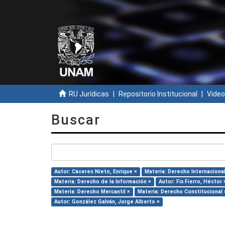
RU Jurídicas
Repositorio Institucional
Video
Buscar
Autor: Cáceres Nieto, Enrique ×
Materia: Derecho Internacional
Materia: Derecho de la Información ×
Autor: Fix Fierro, Héctor 
Materia: Derecho Mercantil ×
Materia: Derecho Constitucional 
Autor: González Galván, Jorge Alberto ×