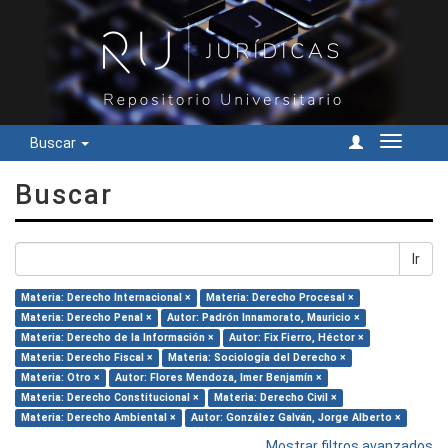
Buscar
Cambiar
navegac
Buscar
Ir
Materia: Derecho Internacional ×
Materia: Derecho Procesal ×
Materia: Derecho Penal ×
Autor: Padrón Innamorato, Mauricio ×
Materia: Derecho de la Información ×
Autor: Fix Fierro, Héctor ×
Materia: Derecho Fiscal ×
Materia: Sociología del Derecho ×
Materia: Otro ×
Autor: Flores Mendoza, Imer Benjamín ×
Materia: Derecho Constitucional ×
Materia: Derecho Civil ×
Materia: Derecho Ambiental ×
Autor: González Galván, Jorge Alberto ×
Mostrar filtros avanzados