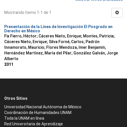
Mostrando ítems 1-1 de 1
Presentación de la Línea de Investigación El Posgrado en
Derecho en México
Fix Fierro, Héctor
;
Cáceres Nieto, Enrique
;
Montes, Patricia
;
Cáceres Nieto, Enrique
;
Silva Forné, Carlos
;
Padrón
Innamorato, Mauricio
;
Flores Mendoza, Imer Benjamín
;
Hernández Martínez, María del Pilar
;
González Galván, Jorge
Alberto
2011
Otros Sitios
Universidad Nacional Autónoma de México
Coordinación de Humanidades UNAM
Toda la UNAM en línea
Red Universitaria de Aprendizaje