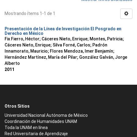
Mostrando ítems 1-1 de 1
Presentación de la Línea de Investigación El Posgrado en
Derecho en México
Fix Fierro, Héctor
;
Cáceres Nieto, Enrique
;
Montes, Patricia
;
Cáceres Nieto, Enrique
;
Silva Forné, Carlos
;
Padrón
Innamorato, Mauricio
;
Flores Mendoza, Imer Benjamín
;
Hernández Martínez, María del Pilar
;
González Galván, Jorge
Alberto
2011
Otros Sitios
Universidad Nacional Autónoma de México
Coordinación de Humanidades UNAM
Toda la UNAM en línea
Red Universitaria de Aprendizaje