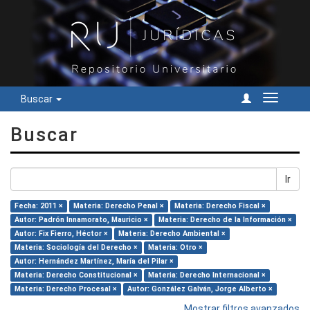
Buscar
Cambiar
navegac
Buscar
Ir
Fecha: 2011 ×
Materia: Derecho Penal ×
Materia: Derecho Fiscal ×
Autor: Padrón Innamorato, Mauricio ×
Materia: Derecho de la Información ×
Autor: Fix Fierro, Héctor ×
Materia: Derecho Ambiental ×
Materia: Sociología del Derecho ×
Materia: Otro ×
Autor: Hernández Martínez, María del Pilar ×
Materia: Derecho Constitucional ×
Materia: Derecho Internacional ×
Materia: Derecho Procesal ×
Autor: González Galván, Jorge Alberto ×
Mostrar filtros avanzados