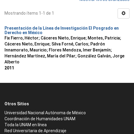
Mostrando ítems 1-1 de 1
Presentación de la Línea de Investigación El Posgrado en
Derecho en México
Fix Fierro, Héctor
;
Cáceres Nieto, Enrique
;
Montes, Patricia
;
Cáceres Nieto, Enrique
;
Silva Forné, Carlos
;
Padrón
Innamorato, Mauricio
;
Flores Mendoza, Imer Benjamín
;
Hernández Martínez, María del Pilar
;
González Galván, Jorge
Alberto
2011
Otros Sitios
Universidad Nacional Autónoma de México
Coordinación de Humanidades UNAM
Toda la UNAM en línea
Red Universitaria de Aprendizaje