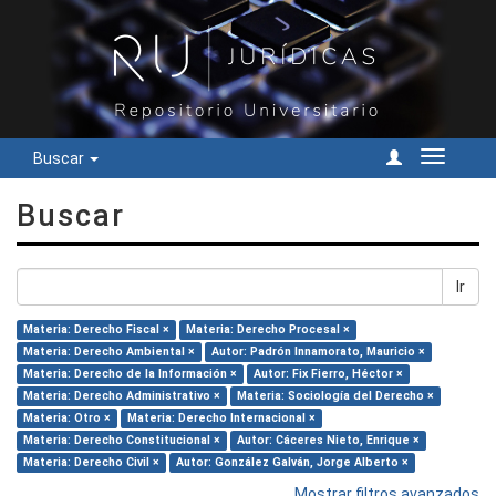
Buscar
Cambiar
navegac
Buscar
Ir
Materia: Derecho Fiscal ×
Materia: Derecho Procesal ×
Materia: Derecho Ambiental ×
Autor: Padrón Innamorato, Mauricio ×
Materia: Derecho de la Información ×
Autor: Fix Fierro, Héctor ×
Materia: Derecho Administrativo ×
Materia: Sociología del Derecho ×
Materia: Otro ×
Materia: Derecho Internacional ×
Materia: Derecho Constitucional ×
Autor: Cáceres Nieto, Enrique ×
Materia: Derecho Civil ×
Autor: González Galván, Jorge Alberto ×
Mostrar filtros avanzados