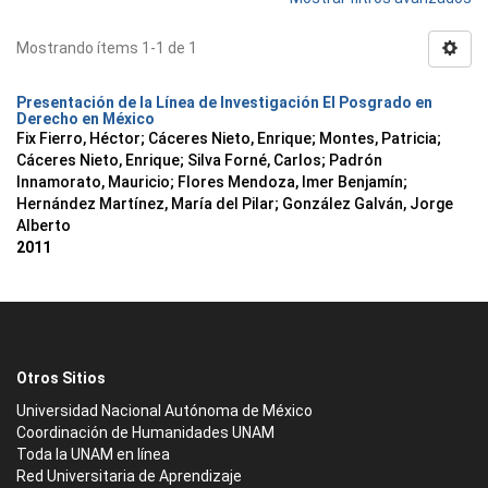
Mostrando ítems 1-1 de 1
Presentación de la Línea de Investigación El Posgrado en
Derecho en México
Fix Fierro, Héctor
;
Cáceres Nieto, Enrique
;
Montes, Patricia
;
Cáceres Nieto, Enrique
;
Silva Forné, Carlos
;
Padrón
Innamorato, Mauricio
;
Flores Mendoza, Imer Benjamín
;
Hernández Martínez, María del Pilar
;
González Galván, Jorge
Alberto
2011
Otros Sitios
Universidad Nacional Autónoma de México
Coordinación de Humanidades UNAM
Toda la UNAM en línea
Red Universitaria de Aprendizaje