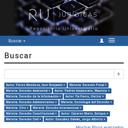
Buscar
Cambiar
navegac
Buscar
Ir
Autor: Flores Mendoza, Imer Benjamín ×
Materia: Derecho Penal ×
Materia: Derecho Ambiental ×
Autor: Padrón Innamorato, Mauricio ×
Materia: Derecho de la Información ×
Autor: Fix Fierro, Héctor ×
Materia: Derecho Administrativo ×
Materia: Sociología del Derecho ×
Materia: Otro ×
Materia: Derecho Internacional ×
Materia: Derecho Constitucional ×
Autor: Cáceres Nieto, Enrique ×
Materia: Derecho Civil ×
Autor: González Galván, Jorge Alberto ×
Mostrar filtros avanzados