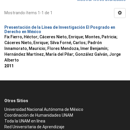
Mostrando ítems 1-1 de 1
Presentación de la Línea de Investigación El Posgrado en
Derecho en México
Fix Fierro, Héctor
;
Cáceres Nieto, Enrique
;
Montes, Patricia
;
Cáceres Nieto, Enrique
;
Silva Forné, Carlos
;
Padrón
Innamorato, Mauricio
;
Flores Mendoza, Imer Benjamín
;
Hernández Martínez, María del Pilar
;
González Galván, Jorge
Alberto
2011
Otros Sitios
Universidad Nacional Autónoma de México
Coordinación de Humanidades UNAM
Toda la UNAM en línea
Red Universitaria de Aprendizaje