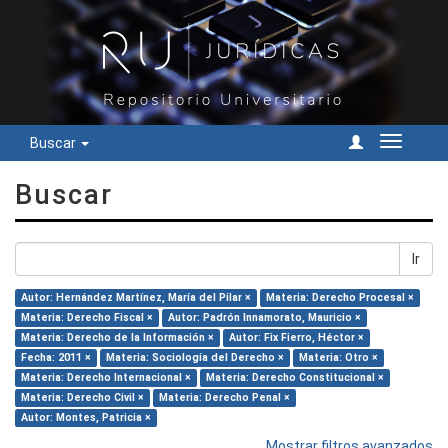
Buscar
Cambiar
navegac
Buscar
Ir
Autor: Hernández Martínez, María del Pilar ×
Materia: Derecho Procesal ×
Materia: Derecho Fiscal ×
Autor: Padrón Innamorato, Mauricio ×
Materia: Derecho de la Información ×
Autor: Fix Fierro, Héctor ×
Fecha: 2011 ×
Materia: Sociología del Derecho ×
Materia: Otro ×
Materia: Derecho Internacional ×
Materia: Derecho Constitucional ×
Materia: Derecho Civil ×
Materia: Derecho Penal ×
Autor: Montes, Patricia ×
Mostrar filtros avanzados