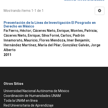
Mostrando ítems 1-1 de 1
Presentación de la Línea de Investigación El Posgrado en
Derecho en México
Fix Fierro, Héctor
;
Cáceres Nieto, Enrique
;
Montes, Patricia
;
Cáceres Nieto, Enrique
;
Silva Forné, Carlos
;
Padrón
Innamorato, Mauricio
;
Flores Mendoza, Imer Benjamín
;
Hernández Martínez, María del Pilar
;
González Galván, Jorge
Alberto
2011
Otros Sitios
Universidad Nacional Autónoma de México
Coordinación de Humanidades UNAM
Toda la UNAM en línea
Red Universitaria de Aprendizaje