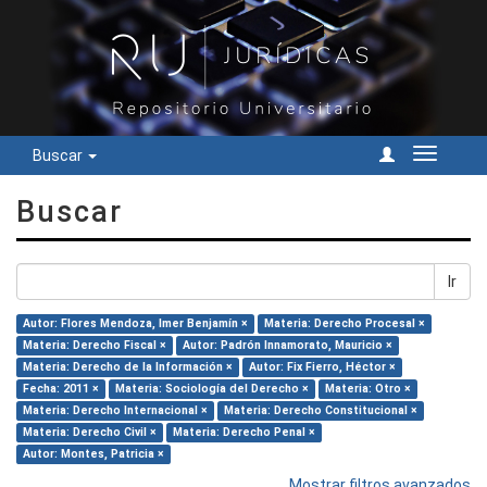
Buscar
Cambiar
navegac
Buscar
Ir
Autor: Flores Mendoza, Imer Benjamín ×
Materia: Derecho Procesal ×
Materia: Derecho Fiscal ×
Autor: Padrón Innamorato, Mauricio ×
Materia: Derecho de la Información ×
Autor: Fix Fierro, Héctor ×
Fecha: 2011 ×
Materia: Sociología del Derecho ×
Materia: Otro ×
Materia: Derecho Internacional ×
Materia: Derecho Constitucional ×
Materia: Derecho Civil ×
Materia: Derecho Penal ×
Autor: Montes, Patricia ×
Mostrar filtros avanzados