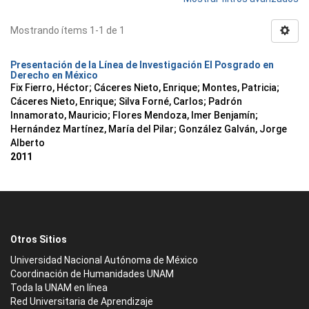
Mostrando ítems 1-1 de 1
Presentación de la Línea de Investigación El Posgrado en
Derecho en México
Fix Fierro, Héctor
;
Cáceres Nieto, Enrique
;
Montes, Patricia
;
Cáceres Nieto, Enrique
;
Silva Forné, Carlos
;
Padrón
Innamorato, Mauricio
;
Flores Mendoza, Imer Benjamín
;
Hernández Martínez, María del Pilar
;
González Galván, Jorge
Alberto
2011
Otros Sitios
Universidad Nacional Autónoma de México
Coordinación de Humanidades UNAM
Toda la UNAM en línea
Red Universitaria de Aprendizaje