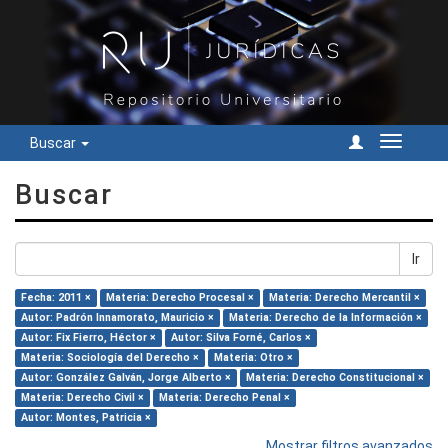
Buscar
Cambiar
navegac
Buscar
Ir
Fecha: 2011 ×
Materia: Derecho Procesal ×
Materia: Derecho Mercantil ×
Autor: Padrón Innamorato, Mauricio ×
Materia: Derecho de la Información ×
Autor: Fix Fierro, Héctor ×
Autor: Silva Forné, Carlos ×
Materia: Sociología del Derecho ×
Materia: Otro ×
Autor: González Galván, Jorge Alberto ×
Materia: Derecho Constitucional ×
Materia: Derecho Civil ×
Materia: Derecho Penal ×
Autor: Montes, Patricia ×
Mostrar filtros avanzados