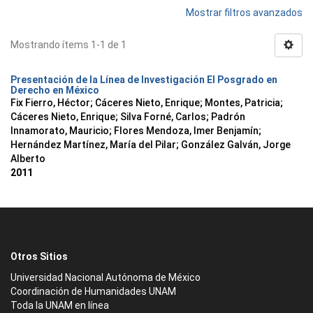
Mostrar filtros avanzados
Mostrando ítems 1-1 de 1
Presentación de la Línea de Investigación El Posgrado en
Derecho en México
Fix Fierro, Héctor
;
Cáceres Nieto, Enrique
;
Montes, Patricia
;
Cáceres Nieto, Enrique
;
Silva Forné, Carlos
;
Padrón
Innamorato, Mauricio
;
Flores Mendoza, Imer Benjamín
;
Hernández Martínez, María del Pilar
;
González Galván, Jorge
Alberto
2011
Otros Sitios
Universidad Nacional Autónoma de México
Coordinación de Humanidades UNAM
Toda la UNAM en línea