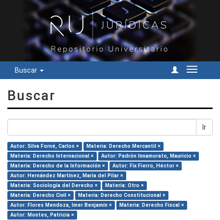
Buscar
Cambiar
navegac
Buscar
Ir
Autor: Silva Forné, Carlos ×
Materia: Derecho Mercantil ×
Materia: Derecho Internacional ×
Autor: Padrón Innamorato, Mauricio ×
Materia: Derecho de la Información ×
Autor: Fix Fierro, Héctor ×
Autor: Hernández Martínez, María del Pilar ×
Materia: Sociología del Derecho ×
Materia: Otro ×
Materia: Derecho Civil ×
Materia: Derecho Constitucional ×
Autor: Flores Mendoza, Imer Benjamín ×
Materia: Derecho Fiscal ×
Autor: Montes, Patricia ×