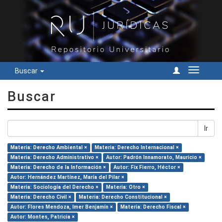
Buscar
Cambiar
navegac
Buscar
Ir
Materia: Derecho Ambiental ×
Materia: Derecho Internacional ×
Materia: Derecho Administrativo ×
Autor: Padrón Innamorato, Mauricio ×
Materia: Derecho de la Información ×
Autor: Fix Fierro, Héctor ×
Autor: Hernández Martínez, María del Pilar ×
Materia: Sociología del Derecho ×
Materia: Otro ×
Materia: Derecho Civil ×
Materia: Derecho Constitucional ×
Autor: Flores Mendoza, Imer Benjamín ×
Materia: Derecho Fiscal ×
Autor: Montes, Patricia ×