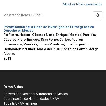
Mostrar filtros avanzados
Mostrando ítems 1-1 de 1
Presentación de la Línea de Investigación El Posgrado en
Derecho en México
Fix Fierro, Héctor
;
Cáceres Nieto, Enrique
;
Montes, Patricia
;
Cáceres Nieto, Enrique
;
Silva Forné, Carlos
;
Padrón
Innamorato, Mauricio
;
Flores Mendoza, Imer Benjamín
;
Hernández Martínez, María del Pilar
;
González Galván, Jorge
Alberto
2011
Otros Sitios
Universidad Nacional Autónoma de México
Coordinación de Humanidades UNAM
Toda la UNAM en línea