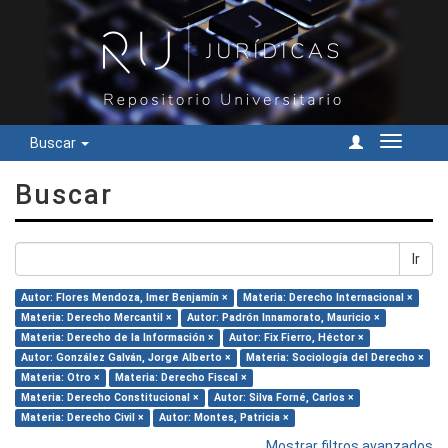
Buscar
Cambiar
navegac
Buscar
Ir
Autor: Flores Mendoza, Imer Benjamín ×
Materia: Derecho Internacional ×
Materia: Derecho Mercantil ×
Autor: Padrón Innamorato, Mauricio ×
Materia: Derecho de la Información ×
Autor: Fix Fierro, Héctor ×
Autor: González Galván, Jorge Alberto ×
Materia: Sociología del Derecho ×
Materia: Otro ×
Materia: Derecho Fiscal ×
Materia: Derecho Constitucional ×
Autor: Silva Forné, Carlos ×
Materia: Derecho Civil ×
Autor: Montes, Patricia ×
Mostrar filtros avanzados