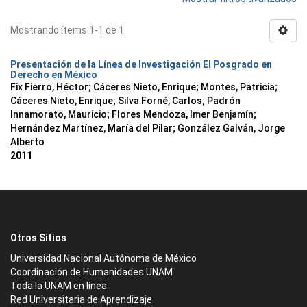
Mostrando ítems 1-1 de 1
Presentación de la Línea de Investigación El Posgrado en
Derecho en México
Fix Fierro, Héctor
;
Cáceres Nieto, Enrique
;
Montes, Patricia
;
Cáceres Nieto, Enrique
;
Silva Forné, Carlos
;
Padrón
Innamorato, Mauricio
;
Flores Mendoza, Imer Benjamín
;
Hernández Martínez, María del Pilar
;
González Galván, Jorge
Alberto
2011
Otros Sitios
Universidad Nacional Autónoma de México
Coordinación de Humanidades UNAM
Toda la UNAM en línea
Red Universitaria de Aprendizaje