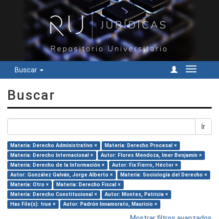
Buscar
Cambiar
navegac
Buscar
Ir
Materia: Derecho Administrativo ×
Materia: Derecho Procesal ×
Materia: Derecho Internacional ×
Autor: Flores Mendoza, Imer Benjamín ×
Materia: Derecho de la Información ×
Autor: Fix Fierro, Héctor ×
Autor: González Galván, Jorge Alberto ×
Materia: Sociología del Derecho ×
Materia: Otro ×
Materia: Derecho Fiscal ×
Materia: Derecho Constitucional ×
Autor: Montes, Patricia ×
Has File(s): true ×
Autor: Padrón Innamorato, Mauricio ×
Mostrar filtros avanzados