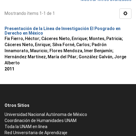
Mostrando ítems 1-1 de 1
Presentación de la Línea de Investigación El Posgrado en
Derecho en México
Fix Fierro, Héctor
;
Cáceres Nieto, Enrique
;
Montes, Patricia
;
Cáceres Nieto, Enrique
;
Silva Forné, Carlos
;
Padrón
Innamorato, Mauricio
;
Flores Mendoza, Imer Benjamín
;
Hernández Martínez, María del Pilar
;
González Galván, Jorge
Alberto
2011
Otros Sitios
Universidad Nacional Autónoma de México
Coordinación de Humanidades UNAM
Toda la UNAM en línea
Red Universitaria de Aprendizaje