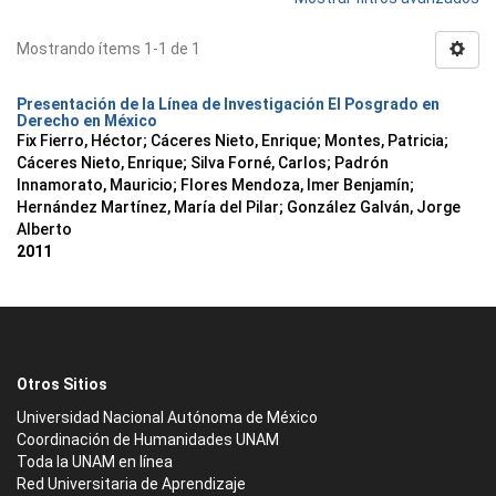
Mostrando ítems 1-1 de 1
Presentación de la Línea de Investigación El Posgrado en
Derecho en México
Fix Fierro, Héctor
;
Cáceres Nieto, Enrique
;
Montes, Patricia
;
Cáceres Nieto, Enrique
;
Silva Forné, Carlos
;
Padrón
Innamorato, Mauricio
;
Flores Mendoza, Imer Benjamín
;
Hernández Martínez, María del Pilar
;
González Galván, Jorge
Alberto
2011
Otros Sitios
Universidad Nacional Autónoma de México
Coordinación de Humanidades UNAM
Toda la UNAM en línea
Red Universitaria de Aprendizaje