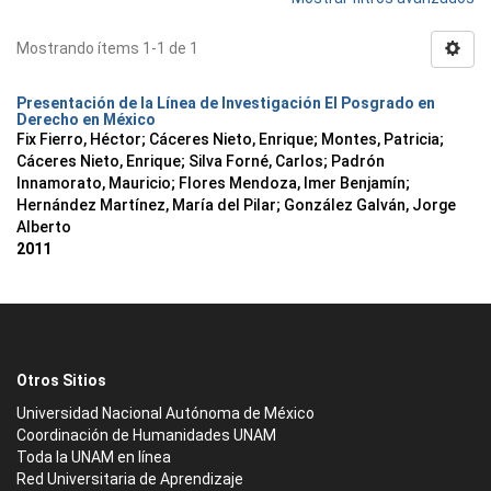
Mostrando ítems 1-1 de 1
Presentación de la Línea de Investigación El Posgrado en
Derecho en México
Fix Fierro, Héctor
;
Cáceres Nieto, Enrique
;
Montes, Patricia
;
Cáceres Nieto, Enrique
;
Silva Forné, Carlos
;
Padrón
Innamorato, Mauricio
;
Flores Mendoza, Imer Benjamín
;
Hernández Martínez, María del Pilar
;
González Galván, Jorge
Alberto
2011
Otros Sitios
Universidad Nacional Autónoma de México
Coordinación de Humanidades UNAM
Toda la UNAM en línea
Red Universitaria de Aprendizaje