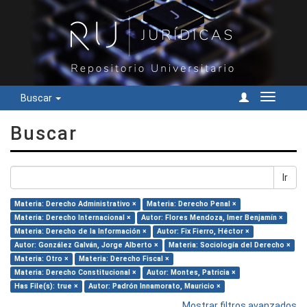
Buscar
Cambiar
navegac
Buscar
Ir
Materia: Derecho Administrativo ×
Materia: Derecho Penal ×
Materia: Derecho Internacional ×
Autor: Flores Mendoza, Imer Benjamín ×
Materia: Derecho de la Información ×
Autor: Fix Fierro, Héctor ×
Autor: González Galván, Jorge Alberto ×
Materia: Sociología del Derecho ×
Materia: Otro ×
Materia: Derecho Fiscal ×
Materia: Derecho Constitucional ×
Autor: Montes, Patricia ×
Has File(s): true ×
Autor: Padrón Innamorato, Mauricio ×
Mostrar filtros avanzados