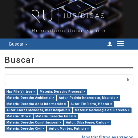
Buscar
Cambiar
navegac
Buscar
Ir
Has File(s): true ×
Materia: Derecho Procesal ×
Materia: Derecho Ambiental ×
Autor: Padrón Innamorato, Mauricio ×
Materia: Derecho de la Información ×
Autor: Fix Fierro, Héctor ×
Autor: Flores Mendoza, Imer Benjamín ×
Materia: Sociología del Derecho ×
Materia: Otro ×
Materia: Derecho Fiscal ×
Materia: Derecho Constitucional ×
Autor: Silva Forné, Carlos ×
Materia: Derecho Civil ×
Autor: Montes, Patricia ×
Mostrar filtros avanzados