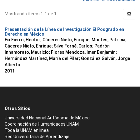
Mostrando ítems 1-1 de 1
Presentación de la Línea de Investigación El Posgrado en
Derecho en México
Fix Fierro, Héctor
;
Cáceres Nieto, Enrique
;
Montes, Patricia
;
Cáceres Nieto, Enrique
;
Silva Forné, Carlos
;
Padrón
Innamorato, Mauricio
;
Flores Mendoza, Imer Benjamín
;
Hernández Martínez, María del Pilar
;
González Galván, Jorge
Alberto
2011
Otros Sitios
Universidad Nacional Autónoma de México
Coordinación de Humanidades UNAM
Toda la UNAM en línea
Red Universitaria de Aprendizaje