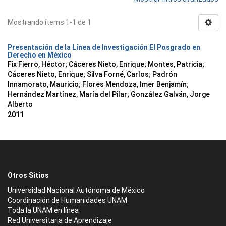
Mostrando ítems 1-1 de 1
Presentación de la Línea de Investigación El Posgrado en
Derecho en México
Fix Fierro, Héctor
;
Cáceres Nieto, Enrique
;
Montes, Patricia
;
Cáceres Nieto, Enrique
;
Silva Forné, Carlos
;
Padrón
Innamorato, Mauricio
;
Flores Mendoza, Imer Benjamín
;
Hernández Martínez, María del Pilar
;
González Galván, Jorge
Alberto
2011
Otros Sitios
Universidad Nacional Autónoma de México
Coordinación de Humanidades UNAM
Toda la UNAM en línea
Red Universitaria de Aprendizaje