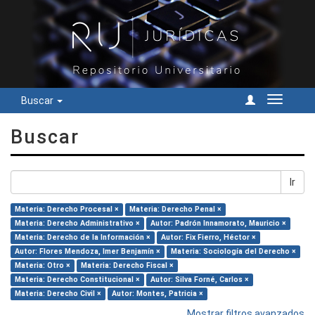
Buscar
Cambiar
navegac
Buscar
Ir
Materia: Derecho Procesal ×
Materia: Derecho Penal ×
Materia: Derecho Administrativo ×
Autor: Padrón Innamorato, Mauricio ×
Materia: Derecho de la Información ×
Autor: Fix Fierro, Héctor ×
Autor: Flores Mendoza, Imer Benjamín ×
Materia: Sociología del Derecho ×
Materia: Otro ×
Materia: Derecho Fiscal ×
Materia: Derecho Constitucional ×
Autor: Silva Forné, Carlos ×
Materia: Derecho Civil ×
Autor: Montes, Patricia ×
Mostrar filtros avanzados