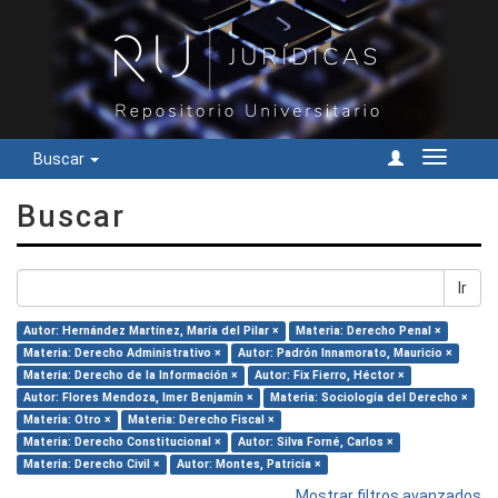
Buscar
Cambiar
navegac
Buscar
Ir
Autor: Hernández Martínez, María del Pilar ×
Materia: Derecho Penal ×
Materia: Derecho Administrativo ×
Autor: Padrón Innamorato, Mauricio ×
Materia: Derecho de la Información ×
Autor: Fix Fierro, Héctor ×
Autor: Flores Mendoza, Imer Benjamín ×
Materia: Sociología del Derecho ×
Materia: Otro ×
Materia: Derecho Fiscal ×
Materia: Derecho Constitucional ×
Autor: Silva Forné, Carlos ×
Materia: Derecho Civil ×
Autor: Montes, Patricia ×
Mostrar filtros avanzados