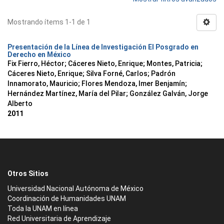
Mostrando ítems 1-1 de 1
Presentación de la Línea de Investigación El Posgrado en
Derecho en México
Fix Fierro, Héctor
;
Cáceres Nieto, Enrique
;
Montes, Patricia
;
Cáceres Nieto, Enrique
;
Silva Forné, Carlos
;
Padrón
Innamorato, Mauricio
;
Flores Mendoza, Imer Benjamín
;
Hernández Martínez, María del Pilar
;
González Galván, Jorge
Alberto
2011
Otros Sitios
Universidad Nacional Autónoma de México
Coordinación de Humanidades UNAM
Toda la UNAM en línea
Red Universitaria de Aprendizaje